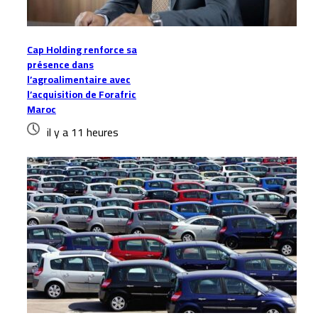
Cap Holding renforce sa
présence dans
l’agroalimentaire avec
l’acquisition de Forafric
Maroc
il y a 11 heures