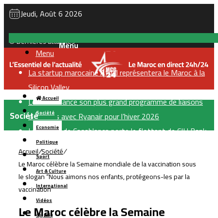
Jeudi, Août 6 2026
Dernières actualités
Menu
La startup marocaine Afdal représentera le Maroc à la
Silicon Valley
Accueil
Le Maroc lance son plus grand programme de liaisons
Société
Société
aériennes avec Ryanair pour l’hiver 2026
Economie
La Bourse de Casablanca porte le flottant de CIH Bank
Politique
à 35 %
Accueil
/
Société
/
Sport
LabelVie lève 500 millions de dirhams via une émission
Le Maroc célèbre la Semaine mondiale de la vaccination sous
Art & Culture
obligataire pour financer sa croissance
le slogan “Nous aimons nos enfants, protégeons-les par la
International
TGCC décroche le marché de reconstruction du stade
vaccination”
Vidéos
Tessema à Casablanca pour 1,8 milliard de dirhams
Le Maroc célèbre la Semaine
بالعربية