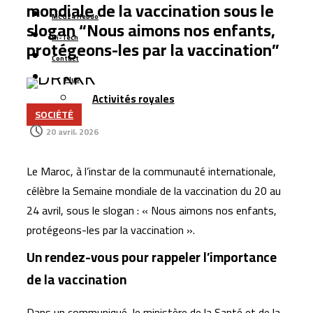
Casablanca : l’aéroport Mohammed V raccordé à la LGV
mondiale de la vaccination sous le
MCG24 Hebdo
Cap Holding renforce sa présence dans
slogan “Nous aimons nos enfants,
Hi-Tech
l’agroalimentaire avec l’acquisition de Forafric Maroc
protégeons-les par la vaccination”
Contact
Les ventes de voitures dépassent 152.000 unités au
Plus
Maroc, portées par les modèles électriques et les
Activités royales
marques chinoises
SOCIÉTÉ
Le Maroc se classe 106ᵉ au monde dans l’indice
20 avril، 2026
mondial de résidence 2026
Un rapport espagnol met en lumière les capacités des
Le Maroc, à l’instar de la communauté internationale,
satellites marocains près du détroit de Gibraltar
célèbre la Semaine mondiale de la vaccination du 20 au
24 avril, sous le slogan : « Nous aimons nos enfants,
protégeons-les par la vaccination ».
Un rendez-vous pour rappeler l’importance
de la vaccination
Dans un communiqué, le ministère de la Santé et de la