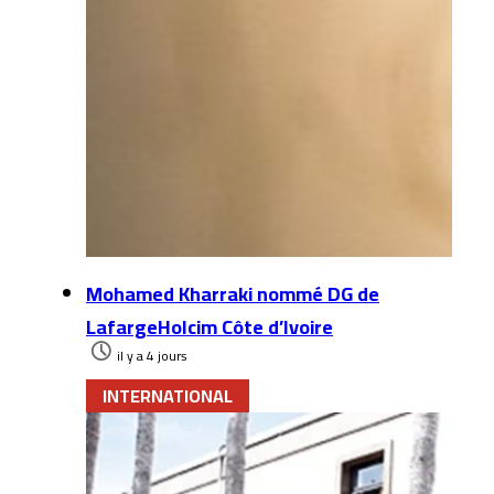
Mohamed Kharraki nommé DG de
LafargeHolcim Côte d’Ivoire
il y a 4 jours
INTERNATIONAL