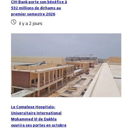
CIH Bank porte son bénéfice à
532 millions de dirhams au
premier semestre 2026
il y a 2 jours
Le Complexe Hospitalo-
Universitaire International
Mohammed VI de Dakhla
ouvrira ses portes en octobre