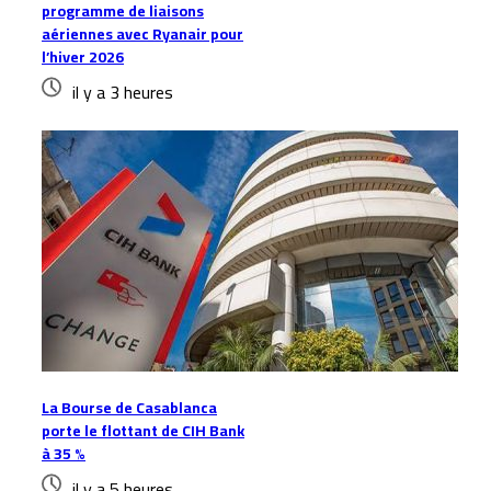
programme de liaisons
aériennes avec Ryanair pour
l’hiver 2026
il y a 3 heures
La Bourse de Casablanca
porte le flottant de CIH Bank
à 35 %
il y a 5 heures