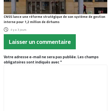
CNSS lance une réforme stratégique de son système de gestion
interne pour 1,2 million de dirhams
il y a 3 jours
Laisser un commentaire
Votre adresse e-mail ne sera pas publiée.
Les champs
obligatoires sont indiqués avec
*
C
o
m
m
e
n
t
a
i