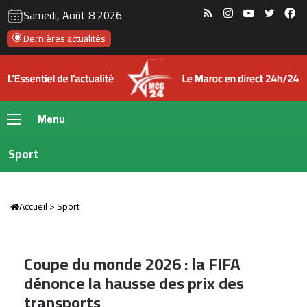
RSS
Instagram
YouTube
Twitte
Fa
Samedi, Août 8 2026
Dernières actualités
Menu
Sport
Accueil
>
Sport
Coupe du monde 2026 : la FIFA
dénonce la hausse des prix des
transports