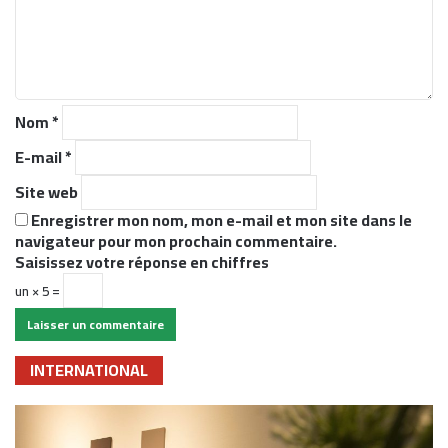
n
t
a
i
r
Nom
*
e
*
E-mail
*
Site web
Enregistrer mon nom, mon e-mail et mon site dans le
navigateur pour mon prochain commentaire.
Saisissez votre réponse en chiffres
un × 5 =
INTERNATIONAL