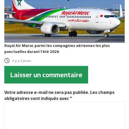
Royal Air Maroc parmi les compagnies aériennes les plus
ponctuelles durant l’été 2026
il y a 2 jours
Laisser un commentaire
Votre adresse e-mail ne sera pas publiée.
Les champs
obligatoires sont indiqués avec
*
C
o
m
m
e