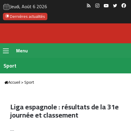
RSS
Instagram
YouTube
Twitte
Fa
Jeudi, Août 6 2026
Dernières actualités
Menu
Sport
Accueil
>
Sport
Liga espagnole : résultats de la 31e
journée et classement