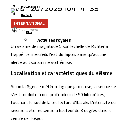
Casablanca : l’aéroport Mohammed V raccordé à la LGV
MCG24 Hebdo
Cap Holding renforce sa présence dans
Hi-Tech
l’agroalimentaire avec l’acquisition de Forafric Maroc
INTERNATIONAL
Contact
Les ventes de voitures dépassent 152.000 unités au
1 avril، 2026
Plus
Maroc, portées par les modèles électriques et les
Activités royales
marques chinoises
Un séisme de magnitude 5 sur l’échelle de Richter a
Le Maroc se classe 106ᵉ au monde dans l’indice
frappé, ce mercredi, l’est du
Japon
, sans qu’aucune
mondial de résidence 2026
alerte au tsunami ne soit émise.
Un rapport espagnol met en lumière les capacités des
Localisation et caractéristiques du séisme
satellites marocains près du détroit de Gibraltar
Selon la
Agence météorologique japonaise
, la secousse
s’est produite à une profondeur de 50 kilomètres,
touchant le sud de la préfecture d’Ibaraki. L’intensité du
séisme a été ressentie à hauteur de 3 degrés dans le
centre de
Tokyo
.