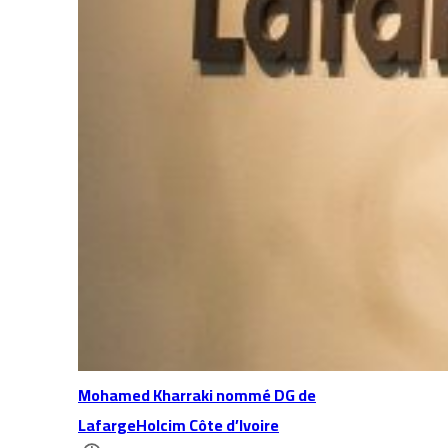
Mohamed Kharraki nommé DG de
LafargeHolcim Côte d’Ivoire