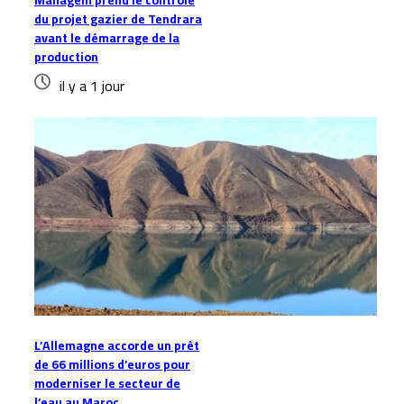
Managem prend le contrôle
du projet gazier de Tendrara
avant le démarrage de la
production
il y a 1 jour
L’Allemagne accorde un prêt
de 66 millions d’euros pour
moderniser le secteur de
l’eau au Maroc