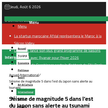
Jeudi, Août 6 2026
Dernières actualités
Menu
La startup marocaine Afdal représentera le Maroc à la
Silicon Valley
Accueil
Le Maroc lance son plus grand programme de liaisons
International
Société
aériennes avec Ryanair pour l’hiver 2026
Economie
La Bourse de Casablanca porte le flottant de CIH Bank
Politique
à 35 %
Accueil
/
International
/
Sport
LabelVie lève 500 millions de dirhams via une émission
Séisme de magnitude 5 dans l’est du Japon sans alerte au
Art & Culture
obligataire pour financer sa croissance
tsunami
International
TGCC décroche le marché de reconstruction du stade
Séisme de magnitude 5 dans l’est
Vidéos
Tessema à Casablanca pour 1,8 milliard de dirhams
du Japon sans alerte au tsunami
بالعربية