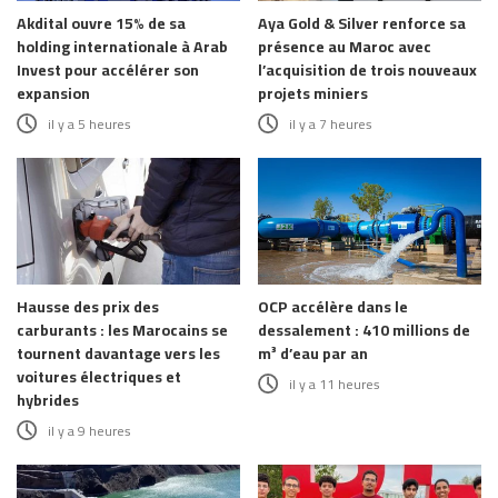
Akdital ouvre 15% de sa
Aya Gold & Silver renforce sa
holding internationale à Arab
présence au Maroc avec
Invest pour accélérer son
l’acquisition de trois nouveaux
expansion
projets miniers
il y a 5 heures
il y a 7 heures
Hausse des prix des
OCP accélère dans le
carburants : les Marocains se
dessalement : 410 millions de
tournent davantage vers les
m³ d’eau par an
voitures électriques et
il y a 11 heures
hybrides
il y a 9 heures