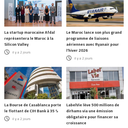
La startup marocaine Afdal
Le Maroc lance son plus grand
représentera le Maroc à la
programme de liaisons
Silicon Valley
aériennes avec Ryanair pour
l’hiver 2026
il y a 2 jours
il y a 2 jours
La Bourse de Casablanca porte
LabelVie lève 500 millions de
le flottant de CIH Bank à 35 %
dirhams via une émission
obligataire pour financer sa
il y a 2 jours
croissance