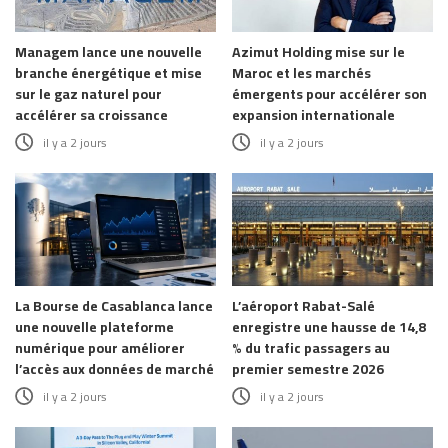
Managem lance une nouvelle
Azimut Holding mise sur le
branche énergétique et mise
Maroc et les marchés
sur le gaz naturel pour
émergents pour accélérer son
accélérer sa croissance
expansion internationale
il y a 2 jours
il y a 2 jours
La Bourse de Casablanca lance
L’aéroport Rabat-Salé
une nouvelle plateforme
enregistre une hausse de 14,8
numérique pour améliorer
% du trafic passagers au
l’accès aux données de marché
premier semestre 2026
il y a 2 jours
il y a 2 jours