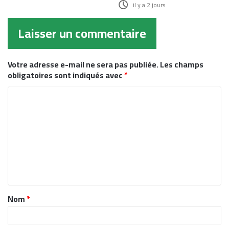
il y a 2 jours
Laisser un commentaire
Votre adresse e-mail ne sera pas publiée.
Les champs
obligatoires sont indiqués avec
*
C
o
m
m
e
n
t
Nom
*
a
i