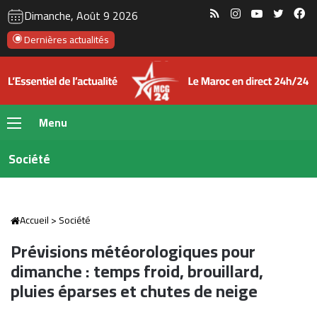
RSS
Instagram
YouTube
Twitte
Fa
Dimanche, Août 9 2026
Dernières actualités
Menu
Société
Accueil
>
Société
Prévisions météorologiques pour
dimanche : temps froid, brouillard,
pluies éparses et chutes de neige