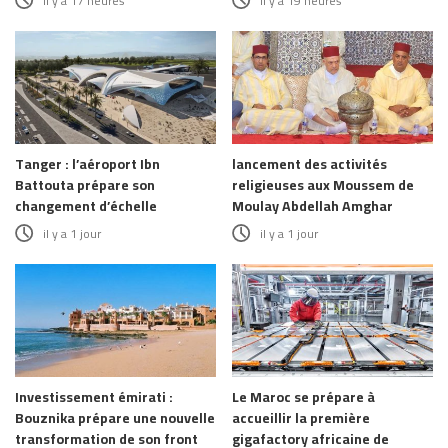
il y a 17 heures
il y a 19 heures
Tanger : l’aéroport Ibn
lancement des activités
Battouta prépare son
religieuses aux Moussem de
changement d’échelle
Moulay Abdellah Amghar
il y a 1 jour
il y a 1 jour
Investissement émirati :
Le Maroc se prépare à
Bouznika prépare une nouvelle
accueillir la première
transformation de son front
gigafactory africaine de