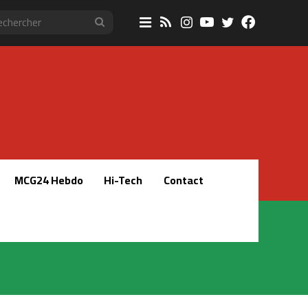
Sidebar
RSS
Instagram
YouTube
Twitter
Faceboo
Rechercher
(barre
latérale)
MCG24 Hebdo
Hi-Tech
Contact