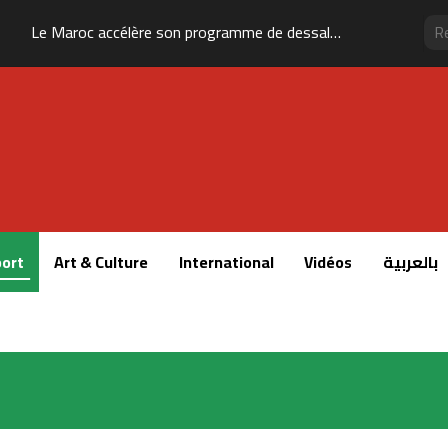
Le Maroc accélère son programme de dessalement pour renforcer sa sécurité hydrique
ort
Art & Culture
International
Vidéos
بالعربية