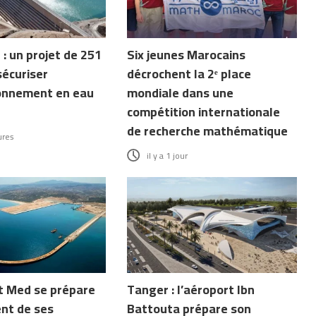
: un projet de 251
Six jeunes Marocains
écuriser
décrochent la 2ᵉ place
ionnement en eau
mondiale dans une
compétition internationale
de recherche mathématique
ures
il y a 1 jour
 Med se prépare
Tanger : l’aéroport Ibn
nt de ses
Battouta prépare son