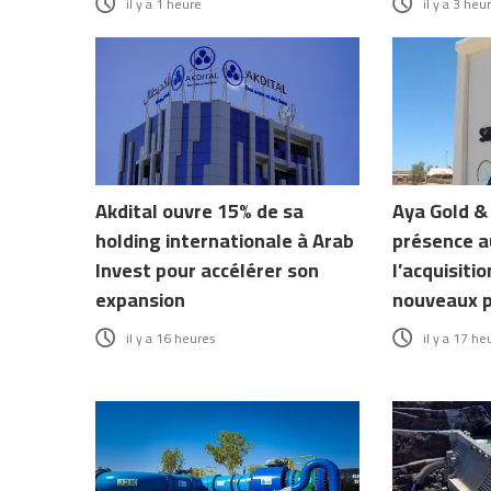
il y a 1 heure
il y a 3 heu
Akdital ouvre 15% de sa
Aya Gold & 
holding internationale à Arab
présence a
Invest pour accélérer son
l’acquisitio
expansion
nouveaux p
il y a 16 heures
il y a 17 he