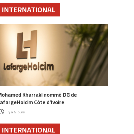
INTERNATIONAL
Mohamed Kharraki nommé DG de
afargeHolcim Côte d’Ivoire
il y a 6 jours
INTERNATIONAL