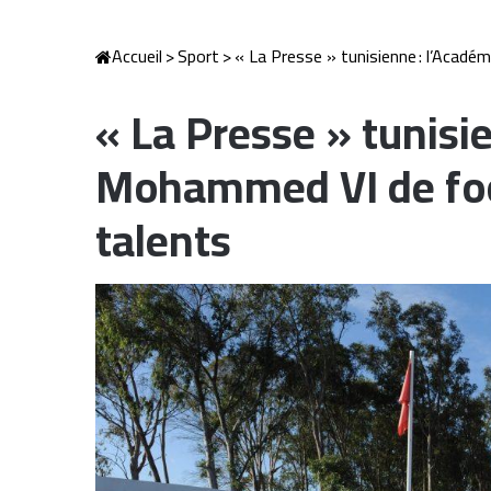
Accueil
>
Sport
>
« La Presse » tunisienne : l’Acadé
« La Presse » tunisi
Mohammed VI de foot
talents