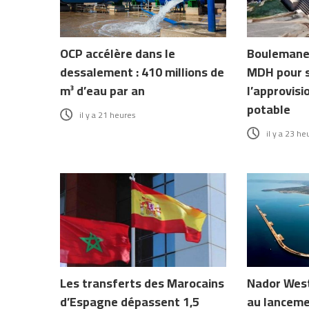
OCP accélère dans le
Boulemane 
dessalement : 410 millions de
MDH pour s
m³ d’eau par an
l’approvis
potable
il y a 21 heures
il y a 23 he
Les transferts des Marocains
Nador West
d’Espagne dépassent 1,5
au lanceme