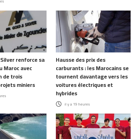
res
Silver renforce sa
Hausse des prix des
u Maroc avec
carburants : les Marocains se
n de trois
tournent davantage vers les
rojets miniers
voitures électriques et
hybrides
ures
il y a 19 heures