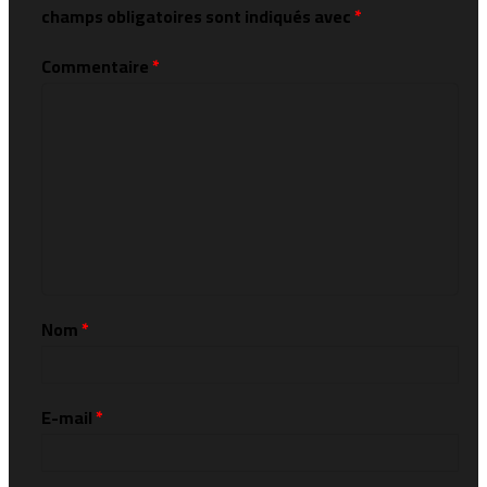
champs obligatoires sont indiqués avec
*
Commentaire
*
Nom
*
E-mail
*