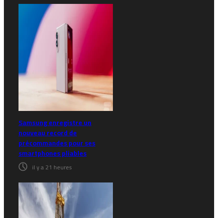
Samsung enregistre un
nouveau record de
précommandes pour ses
smartphones pliables
il y a 21 heures