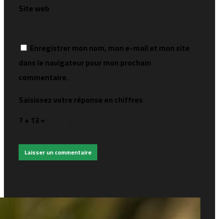
Site web
Enregistrer mon nom, mon e-mail et mon site
dans le navigateur pour mon prochain
commentaire.
Saisissez votre réponse en chiffres
7 + 13 =