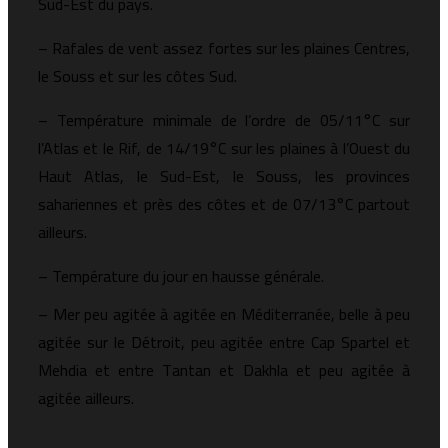
Sud-Est du pays.
– Rafales de vent assez fortes sur les plaines Centres,
le Souss et sur les côtes Sud.
– Température minimale de l’ordre de 05/11°C sur
l’Atlas et le Rif, de 14/19°C sur les plaines à l’Ouest du
Haut Atlas, le Sud-Est, le Souss, les provinces
sahariennes et près des côtes et de 07/13°C partout
ailleurs.
– Température du jour en hausse générale.
– Mer peu agitée à agitée en Méditerranée, belle à peu
agitée sur le Détroit, peu agitée entre Cap Spartel et
Mehdia et entre Tantan et Dakhla et peu agitée à
agitée ailleurs.