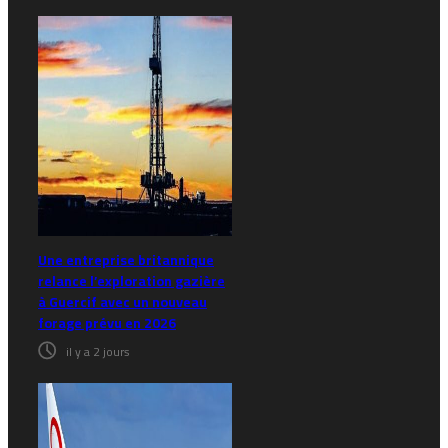
Une entreprise britannique
relance l’exploration gazière
à Guercif avec un nouveau
forage prévu en 2026
il y a 2 jours