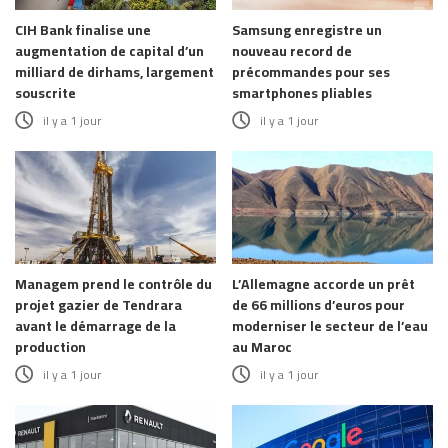
CIH Bank finalise une
Samsung enregistre un
augmentation de capital d’un
nouveau record de
milliard de dirhams, largement
précommandes pour ses
souscrite
smartphones pliables
il y a 1 jour
il y a 1 jour
Managem prend le contrôle du
L’Allemagne accorde un prêt
projet gazier de Tendrara
de 66 millions d’euros pour
avant le démarrage de la
moderniser le secteur de l’eau
production
au Maroc
il y a 1 jour
il y a 1 jour