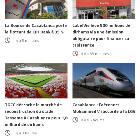
La Bourse de Casablanca porte
LabelVie lève 500 millions de
le flottant de CIH Bank à 35 %
dirhams via une émission
obligataire pour financer sa
il y a 5 minutes
croissance
il y a 35 minutes
TGCC décroche le marché de
Casablanca : l’aéroport
reconstruction du stade
Mohammed V raccordé à la LGV
Tessema à Casablanca pour 1,8
il y a 5 heures
milliard de dirhams
il y a 3 heures