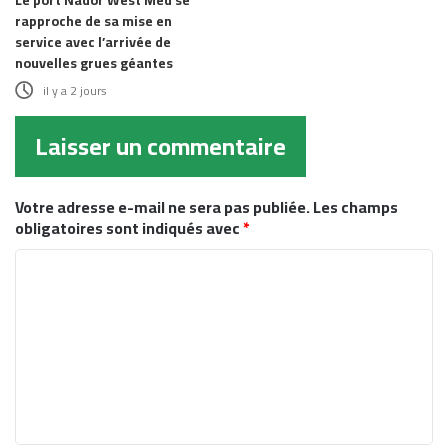
rapproche de sa mise en
service avec l’arrivée de
nouvelles grues géantes
il y a 2 jours
Laisser un commentaire
Votre adresse e-mail ne sera pas publiée.
Les champs
obligatoires sont indiqués avec
*
C
o
m
m
e
n
t