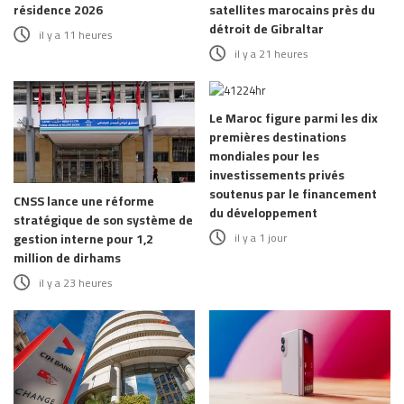
résidence 2026
satellites marocains près du
détroit de Gibraltar
il y a 11 heures
il y a 21 heures
Le Maroc figure parmi les dix
premières destinations
mondiales pour les
investissements privés
soutenus par le financement
CNSS lance une réforme
du développement
stratégique de son système de
il y a 1 jour
gestion interne pour 1,2
million de dirhams
il y a 23 heures