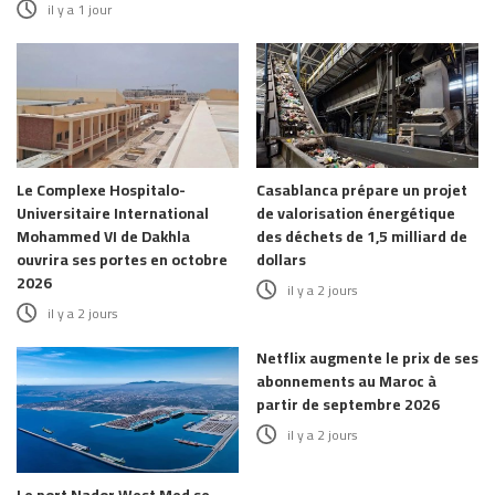
il y a 1 jour
Le Complexe Hospitalo-
Casablanca prépare un projet
Universitaire International
de valorisation énergétique
Mohammed VI de Dakhla
des déchets de 1,5 milliard de
ouvrira ses portes en octobre
dollars
2026
il y a 2 jours
il y a 2 jours
Netflix augmente le prix de ses
abonnements au Maroc à
partir de septembre 2026
il y a 2 jours
Le port Nador West Med se