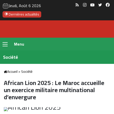
RSS
Instagram
YouTube
Twitte
Fa
Jeudi, Août 6 2026
Dernières actualités
Menu
Société
Accueil
>
Société
African Lion 2025 : Le Maroc accueille
un exercice militaire multinational
d’envergure