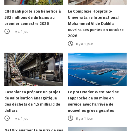
CIH Bank porte son bénéfice à
Le Complexe Hospitalo-
532 millions de dirhams au
Universitaire International
premier semestre 2026
Mohammed VI de Dakhla
ouvrira ses portes en octobre
il y a 1 jour
2026
il y a 1 jour
Casablanca prépare un projet
Le port Nador West Med se
de valorisation énergétique
rapproche de sa mise en
des déchets de 1,5 milliard de
service avec l’arrivée de
dollars
nouvelles grues géantes
il y a 1 jour
il y a 1 jour
Netflix augmente le prix de ses