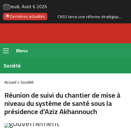
RSS
Instagram
YouTube
Twitter
Fac
Jeudi, Août 6 2026
Dernières actualités
CNSS lance une réforme stratégique de son système de gestion interne pour 1,2 million de dirhams
Menu
Société
Accueil
>
Société
Réunion de suivi du chantier de mise à
niveau du système de santé sous la
présidence d’Aziz Akhannouch