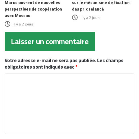
Maroc ouvrent de nouvelles
sur le mécanisme de fixation
perspectives de coopération
des prix relancé
avec Moscou
il y a 2 jours
il y a 2 jours
Laisser un commentaire
Votre adresse e-mail ne sera pas publiée.
Les champs
obligatoires sont indiqués avec
*
C
o
m
m
e
n
t