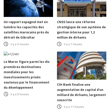
Un rapport espagnol met en
CNSS lance une réforme
lumière les capacités des
stratégique de son système de
satellites marocains près du
gestion interne pour 1,2
détroit de Gibraltar
million de dirhams
il y a 5 heures
il y a 7 heures
Le Maroc figure parmi les dix
premières destinations
mondiales pour les
investissements privés
soutenus par le financement
CIH Bank finalise une
du développement
augmentation de capital d’un
il y a 9 heures
milliard de dirhams, largement
souscrite
il y a 11 heures