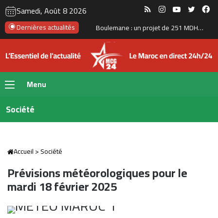
RSS
Instagram
YouTube
Twitte
Fa
Samedi, Août 8 2026
Six jeunes Marocains décrochent la 2ᵉ place mondiale dans une compétition internationale de recherche mathématique
Dernières actualités
Menu
Société
Accueil
>
Société
Prévisions météorologiques pour le
mardi 18 février 2025