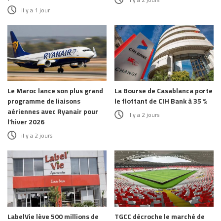
il y a 1 jour
Le Maroc lance son plus grand
La Bourse de Casablanca porte
programme de liaisons
le flottant de CIH Bank à 35 %
aériennes avec Ryanair pour
il y a 2 jours
l’hiver 2026
il y a 2 jours
LabelVie lève 500 millions de
TGCC décroche le marché de