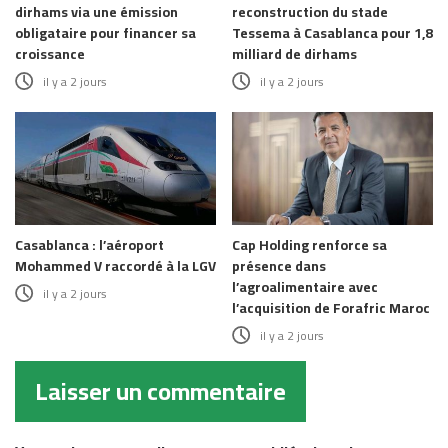
dirhams via une émission
reconstruction du stade
obligataire pour financer sa
Tessema à Casablanca pour 1,8
croissance
milliard de dirhams
il y a 2 jours
il y a 2 jours
Casablanca : l’aéroport
Cap Holding renforce sa
Mohammed V raccordé à la LGV
présence dans
l’agroalimentaire avec
il y a 2 jours
l’acquisition de Forafric Maroc
il y a 2 jours
Laisser un commentaire