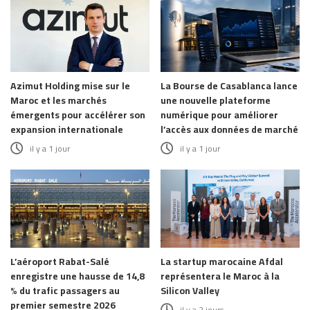
Azimut Holding mise sur le
La Bourse de Casablanca lance
Maroc et les marchés
une nouvelle plateforme
émergents pour accélérer son
numérique pour améliorer
expansion internationale
l’accès aux données de marché
il y a 1 jour
il y a 1 jour
L’aéroport Rabat-Salé
La startup marocaine Afdal
enregistre une hausse de 14,8
représentera le Maroc à la
% du trafic passagers au
Silicon Valley
premier semestre 2026
il y a 2 jours