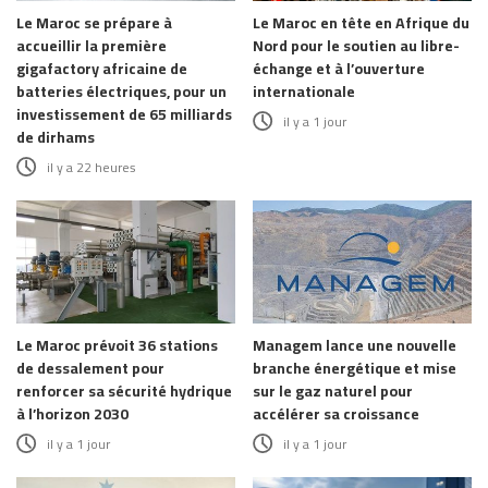
Le Maroc se prépare à
Le Maroc en tête en Afrique du
accueillir la première
Nord pour le soutien au libre-
gigafactory africaine de
échange et à l’ouverture
batteries électriques, pour un
internationale
investissement de 65 milliards
il y a 1 jour
de dirhams
il y a 22 heures
Le Maroc prévoit 36 stations
Managem lance une nouvelle
de dessalement pour
branche énergétique et mise
renforcer sa sécurité hydrique
sur le gaz naturel pour
à l’horizon 2030
accélérer sa croissance
il y a 1 jour
il y a 1 jour