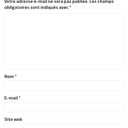
Votre adresse e-mail ne sera pas publiée.
Les champs
obligatoires sont indiqués avec
*
C
o
m
m
e
n
t
Nom
*
a
i
r
E-mail
*
e
*
Site web