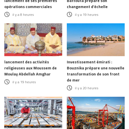
lancement de ses premières
Battouta prépare son
opérations commerciales
changement d’échelle
il y a 8 heures
il y a 19 heures
lancement des activités
Investissement émirati :
religieuses aux Moussem de
Bouznika prépare une nouvelle
Moulay Abdellah Amghar
transformation de son front
de mer
il y a 19 heures
il y a 20 heures