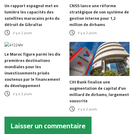
Un rapport espagnol met en
CNSS lance une réforme
lumière les capacités des
stratégique de son système de
satellites marocains près du
gestion interne pour 1,2
détroit de Gibraltar
million de dirhams
il y a 2 jours
il y a 2 jours
Le Maroc figure parmi les dix
premières destinations
mondiales pour les
investissements privés
soutenus par le financement
CIH Bank finalise une
du développement
augmentation de capital d’un
il y a 2 jours
milliard de dirhams, largement
souscrite
il y a 2 jours
Laisser un commentaire