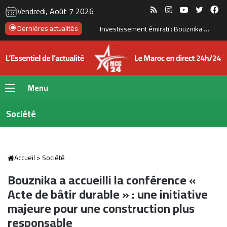
RSS
Instagram
YouTube
Twitte
Fa
Vendredi, Août 7 2026
Dernières actualités
Le Maroc se prépare à accueillir la première gigafactory africaine de batteries électriques, pour un investissement de 65 milliards de dirhams
Menu
Société
Accueil
>
Société
Bouznika a accueilli la conférence «
Acte de bâtir durable » : une initiative
majeure pour une construction plus
responsable