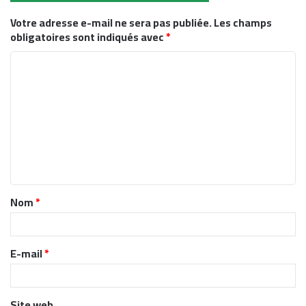
Votre adresse e-mail ne sera pas publiée.
Les champs
obligatoires sont indiqués avec
*
C
o
m
m
e
n
t
Nom
*
a
i
r
E-mail
*
e
*
Site web