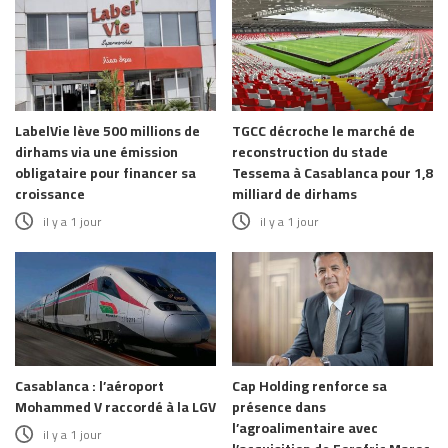
LabelVie lève 500 millions de
TGCC décroche le marché de
dirhams via une émission
reconstruction du stade
obligataire pour financer sa
Tessema à Casablanca pour 1,8
croissance
milliard de dirhams
il y a 1 jour
il y a 1 jour
Casablanca : l’aéroport
Cap Holding renforce sa
Mohammed V raccordé à la LGV
présence dans
l’agroalimentaire avec
il y a 1 jour