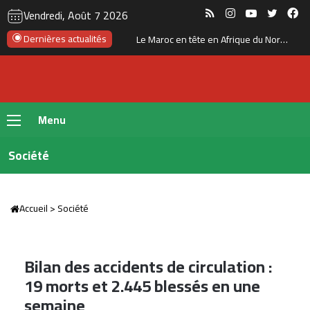
RSS
Instagram
YouTube
Twitte
Fa
Vendredi, Août 7 2026
Le Maroc prévoit 36 stations de dessalement pour renforcer sa sécurité hydrique à l’horizon 2030
Dernières actualités
Menu
Société
Accueil
>
Société
Bilan des accidents de circulation :
19 morts et 2.445 blessés en une
semaine