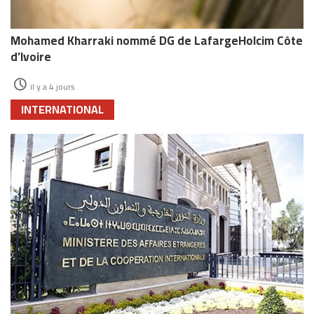
Mohamed Kharraki nommé DG de LafargeHolcim Côte
d’Ivoire
il y a 4 jours
INTERNATIONAL