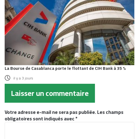
La Bourse de Casablanca porte le flottant de CIH Bank à 35 %
il y a 3 jours
Laisser un commentaire
Votre adresse e-mail ne sera pas publiée.
Les champs
obligatoires sont indiqués avec
*
C
o
m