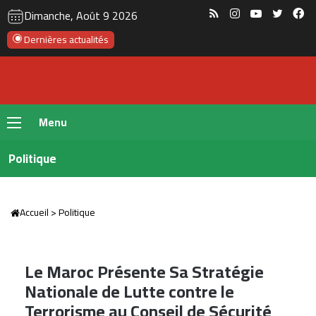
RSS
Instagram
YouTube
Twitte
Fa
Dimanche, Août 9 2026
Dernières actualités
Menu
Politique
Accueil
>
Politique
Le Maroc Présente Sa Stratégie
Nationale de Lutte contre le
Terrorisme au Conseil de Sécurité