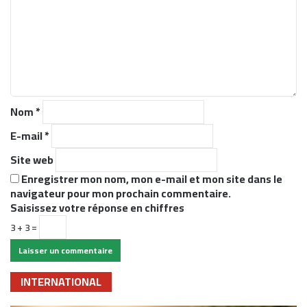
m
e
n
t
a
i
r
Nom
*
e
*
E-mail
*
Site web
Enregistrer mon nom, mon e-mail et mon site dans le
navigateur pour mon prochain commentaire.
Saisissez votre réponse en chiffres
3 + 3 =
INTERNATIONAL