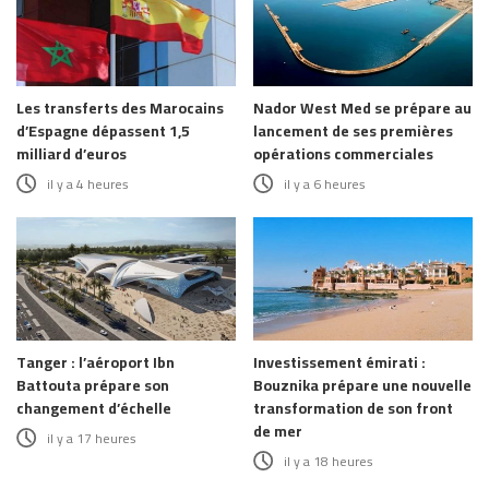
Les transferts des Marocains
Nador West Med se prépare au
d’Espagne dépassent 1,5
lancement de ses premières
milliard d’euros
opérations commerciales
il y a 4 heures
il y a 6 heures
Tanger : l’aéroport Ibn
Investissement émirati :
Battouta prépare son
Bouznika prépare une nouvelle
changement d’échelle
transformation de son front
de mer
il y a 17 heures
il y a 18 heures