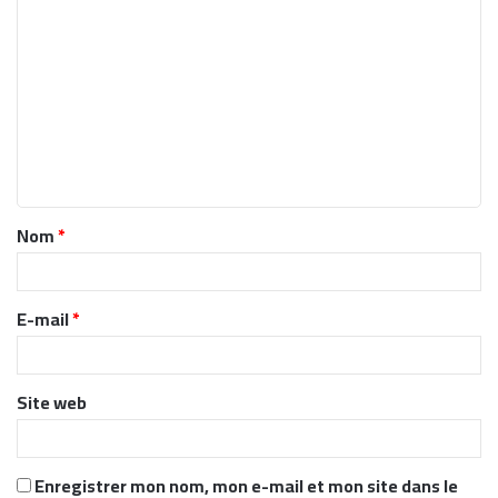
C
o
m
m
e
n
t
Nom
*
a
i
r
E-mail
*
e
*
Site web
Enregistrer mon nom, mon e-mail et mon site dans le