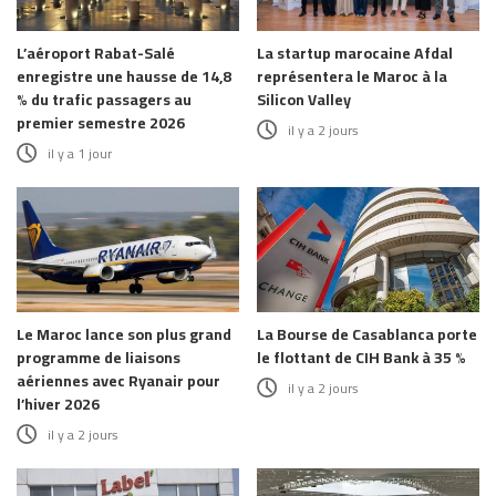
L’aéroport Rabat-Salé
La startup marocaine Afdal
enregistre une hausse de 14,8
représentera le Maroc à la
% du trafic passagers au
Silicon Valley
premier semestre 2026
il y a 2 jours
il y a 1 jour
Le Maroc lance son plus grand
La Bourse de Casablanca porte
programme de liaisons
le flottant de CIH Bank à 35 %
aériennes avec Ryanair pour
il y a 2 jours
l’hiver 2026
il y a 2 jours