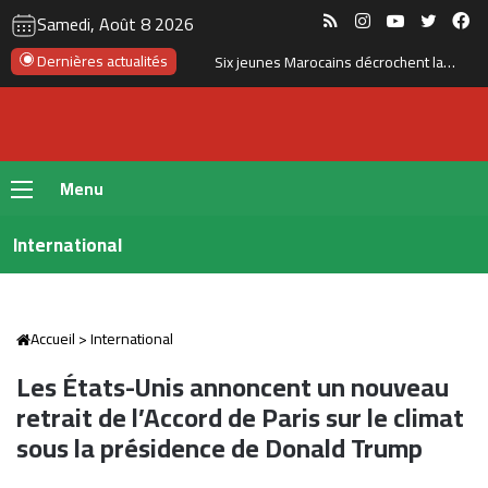
RSS
Instagram
YouTube
Twitte
Fa
Samedi, Août 8 2026
Dernières actualités
Six jeunes Marocains décrochent la 2ᵉ place mondiale dans une compétition internationale de recherche mathématique
Menu
International
Accueil
>
International
Les États-Unis annoncent un nouveau
retrait de l’Accord de Paris sur le climat
sous la présidence de Donald Trump