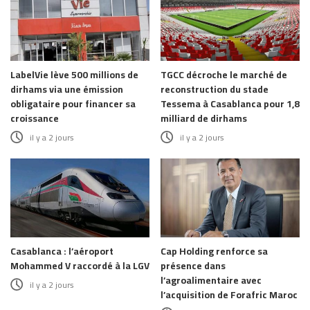
LabelVie lève 500 millions de
TGCC décroche le marché de
dirhams via une émission
reconstruction du stade
obligataire pour financer sa
Tessema à Casablanca pour 1,8
croissance
milliard de dirhams
il y a 2 jours
il y a 2 jours
Casablanca : l’aéroport
Cap Holding renforce sa
Mohammed V raccordé à la LGV
présence dans
l’agroalimentaire avec
il y a 2 jours
l’acquisition de Forafric Maroc