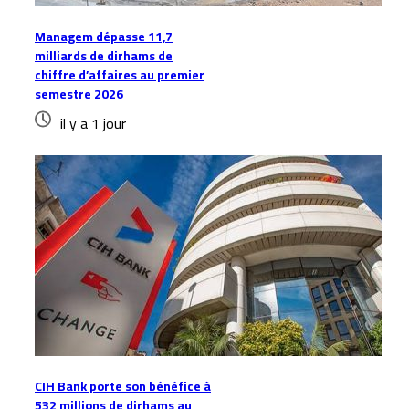
Managem dépasse 11,7
milliards de dirhams de
chiffre d’affaires au premier
semestre 2026
il y a 1 jour
CIH Bank porte son bénéfice à
532 millions de dirhams au