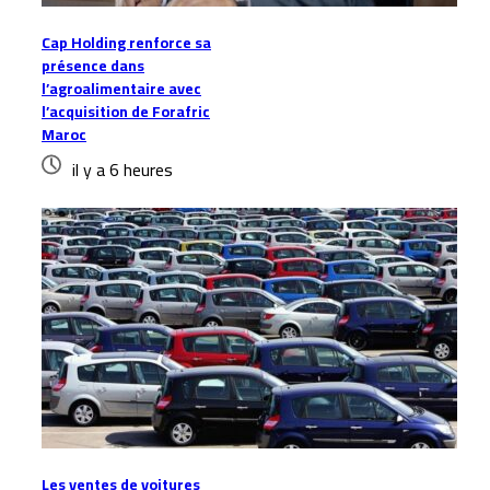
Cap Holding renforce sa
présence dans
l’agroalimentaire avec
l’acquisition de Forafric
Maroc
il y a 6 heures
Les ventes de voitures