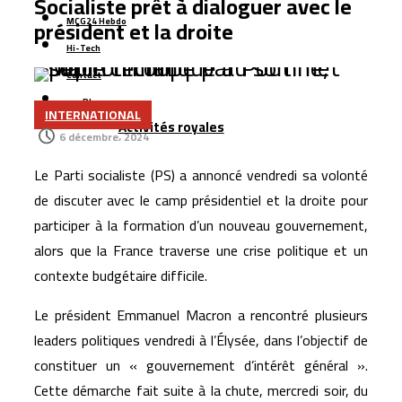
Socialiste prêt à dialoguer avec le
Le Maroc se classe 106ᵉ au monde dans l’indice
président et la droite
MCG24 Hebdo
mondial de résidence 2026
Hi-Tech
Un rapport espagnol met en lumière les capacités des
Contact
satellites marocains près du détroit de Gibraltar
Plus
CNSS lance une réforme stratégique de son système
INTERNATIONAL
Activités royales
de gestion interne pour 1,2 million de dirhams
6 décembre، 2024
Le Maroc figure parmi les dix premières destinations
Le Parti socialiste (PS) a annoncé vendredi sa volonté
mondiales pour les investissements privés soutenus
de discuter avec le camp présidentiel et la droite pour
par le financement du développement
participer à la formation d’un nouveau gouvernement,
CIH Bank finalise une augmentation de capital d’un
alors que la France traverse une crise politique et un
milliard de dirhams, largement souscrite
contexte budgétaire difficile.
Le président Emmanuel Macron a rencontré plusieurs
leaders politiques vendredi à l’Élysée, dans l’objectif de
constituer un « gouvernement d’intérêt général ».
Cette démarche fait suite à la chute, mercredi soir, du