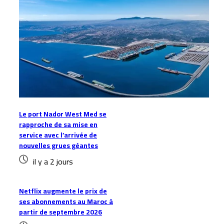
Le port Nador West Med se
rapproche de sa mise en
service avec l’arrivée de
nouvelles grues géantes
il y a 2 jours
Netflix augmente le prix de
ses abonnements au Maroc à
partir de septembre 2026