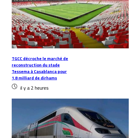
TGCC décroche le marché de
reconstruction du stade
Tessema à Casablanca pour
1,8 milliard de dirhams
il y a 2 heures