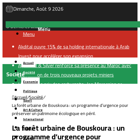
Dimanche, Août 9 2026
Dernières actualités
Menu
Akdital ouvre 15% de sa holding internationale à Arab
Invest pour accélérer son expansion
Accueil
Aya Gold & Silver renforce sa présence au Maroc avec
Société
Société
l’acquisition de trois nouveaux projets miniers
Economie
Hausse des prix des carburants : les Marocains se
Politique
tournent davantage vers les voitures électriques et
Accueil
/
Société
/
Sport
hybrides
La forêt urbaine de Bouskoura : un programme d’urgence pour
Art & Culture
OCP accélère dans le dessalement : 410 millions de m³
préserver un patrimoine écologique en péril.
International
d’eau par an
La forêt urbaine de Bouskoura : un
Vidéos
Boulemane : un projet de 251 MDH pour sécuriser
programme d’urgence pour
بالعربية