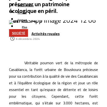
l’approvisionnement en eau potable
préserver un patrimoine
MCG24 Hebdo
Six jeunes Marocains décrochent la 2ᵉ place mondiale
écologique en péril.
Hi-Tech
dans une compétition internationale de recherche
Contact
mathématique
Plus
Les transferts des Marocains d’Espagne dépassent
SOCIÉTÉ
Activités royales
1,5 milliard d’euros
6 décembre، 2024
Nador West Med se prépare au lancement de ses
premières opérations commerciales
Tanger : l’aéroport Ibn Battouta prépare son
Véritable poumon vert de la métropole de
changement d’échelle
Casablanca, la forêt urbaine de Bouskoura précieuse
lancement des activités religieuses aux Moussem de
pour sa contribution à la qualité de vie des Casablancais
Moulay Abdellah Amghar
et à l’équilibre écologique de la région et joue un rôle
essentiel en tant qu’espace de détente et de loisirs
pour les citoyens. Cependant, cette forêt
emblématique, qui s’étale sur 3.000 hectares, est