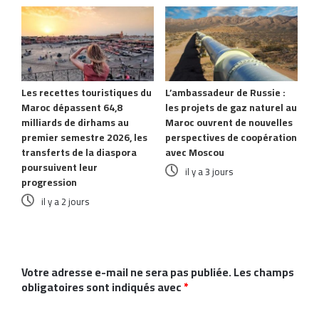
Les recettes touristiques du
L’ambassadeur de Russie :
Maroc dépassent 64,8
les projets de gaz naturel au
milliards de dirhams au
Maroc ouvrent de nouvelles
premier semestre 2026, les
perspectives de coopération
transferts de la diaspora
avec Moscou
poursuivent leur
il y a 3 jours
progression
il y a 2 jours
Laisser un commentaire
Votre adresse e-mail ne sera pas publiée.
Les champs
obligatoires sont indiqués avec
*
C