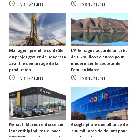
il y a 16 heures
il y a 16 heures
Managem prend le contrôle
L’Allemagne accorde un prêt
du projet gazier de Tendrara
de 66 millions d’euros pour
avant le démarrage de la
moderniser le secteur de
production
l’eau au Maroc
il y a 17 heures
il y a 18 heures
Renault Maroc renforce son
Google pilote une alliance de
leadership industriel avec
200 milliards de dollars pour