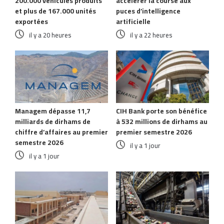
200.000 véhicules produits
accélérer la course aux
et plus de 167.000 unités
puces d’intelligence
exportées
artificielle
il y a 20 heures
il y a 22 heures
Managem dépasse 11,7
CIH Bank porte son bénéfice
milliards de dirhams de
à 532 millions de dirhams au
chiffre d’affaires au premier
premier semestre 2026
semestre 2026
il y a 1 jour
il y a 1 jour