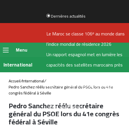
Dernières actualités
Le Maroc se classe 106ᵉ au monde dans
l’indice mondial de résidence 2026
Menu
Un rapport espagnol met en lumière les
International
capacités des satellites marocains près
du détroit de Gibraltar
Accueil
/
International
/
CNSS lance une réforme stratégique de
Pedro Sanchez réélu secrétaire général du PSOE lors du 41e
congrès fédéral à Séville
son système de gestion interne pour 1,2
Pedro Sanchez réélu secrétaire
million de dirhams
général du PSOE lors du 41e congrès
Le Maroc figure parmi les dix premières
fédéral à Séville
destinations mondiales pour les