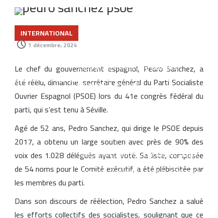
investissements privés soutenus par le
financement du développement
INTERNATIONAL
1 décembre، 2024
CIH Bank finalise une augmentation de
capital d’un milliard de dirhams,
Le chef du gouvernement espagnol, Pedro Sanchez, a
Jeudi, Août 6 2026
été réélu, dimanche, secrétaire général du Parti Socialiste
largement souscrite
Ouvrier Espagnol (PSOE) lors du 41e congrès fédéral du
Samsung enregistre un nouveau record
parti, qui s’est tenu à Séville.
de précommandes pour ses
Agé de 52 ans, Pedro Sanchez, qui dirige le PSOE depuis
smartphones pliables
2017, a obtenu un large soutien avec près de 90% des
Managem prend le contrôle du projet
voix des 1.028 délégués ayant voté. Sa liste, composée
de 54 noms pour le Comité exécutif, a été plébiscitée par
gazier de Tendrara avant le démarrage
les membres du parti.
de la production
Dans son discours de réélection, Pedro Sanchez a salué
L’Allemagne accorde un prêt de 66
les efforts collectifs des socialistes, soulignant que ce