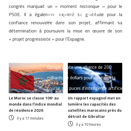
millions d’euros pour moderniser le
congrès marquait un « moment historique » pour le
PSOE. Il a également exprimé sa gratitude pour la
secteur de l’eau au Maroc
confiance renouvelée dans son projet, affirmant sa
Renault Maroc renforce son leadership
détermination à poursuivre la mise en œuvre de son
industriel avec 200.000 véhicules
« projet progressiste » pour l’Espagne.
produits et plus de 167.000 unités
Articles similaires
exportées
Google pilote une alliance de 200
milliards de dollars pour accélérer la
course aux puces d’intelligence artificielle
Le Maroc se classe 106ᵉ au
Un rapport espagnol met en
monde dans l’indice mondial
lumière les capacités des
de résidence 2026
satellites marocains près du
détroit de Gibraltar
il y a 17 minutes
il y a 10 heures