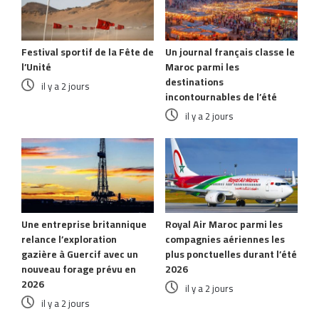
Festival sportif de la Fête de
Un journal français classe le
l’Unité
Maroc parmi les
destinations
il y a 2 jours
incontournables de l’été
il y a 2 jours
Une entreprise britannique
Royal Air Maroc parmi les
relance l’exploration
compagnies aériennes les
gazière à Guercif avec un
plus ponctuelles durant l’été
nouveau forage prévu en
2026
2026
il y a 2 jours
il y a 2 jours