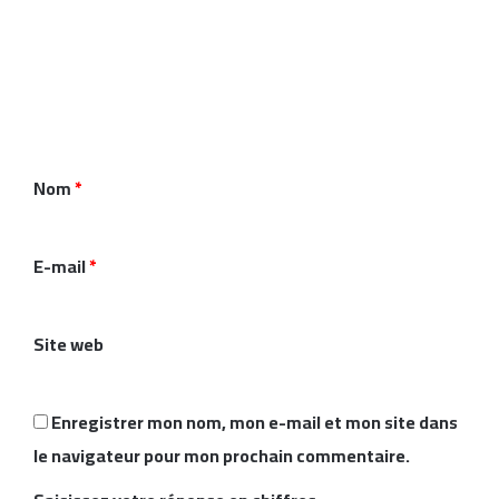
o
m
m
e
n
Nom
*
t
a
i
E-mail
*
r
e
Site web
*
Enregistrer mon nom, mon e-mail et mon site dans
le navigateur pour mon prochain commentaire.