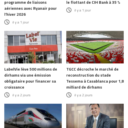
programme de liaisons
le flottant de CIH Bank à 35 %
aériennes avec Ryanair pour
il y a 1 jour
l’hiver 2026
il y a 1 jour
LabelVie lève 500 millions de
TGCC décroche le marché de
dirhams via une émission
reconstruction du stade
obligataire pour financer sa
Tessema à Casablanca pour 1,8
croissance
milliard de dirhams
il y a 2 jours
il y a 2 jours