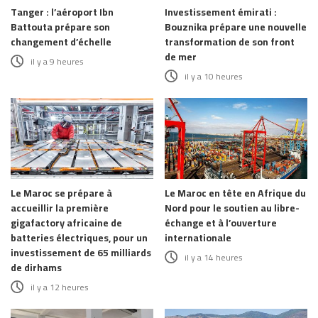
Tanger : l’aéroport Ibn
Investissement émirati :
Battouta prépare son
Bouznika prépare une nouvelle
changement d’échelle
transformation de son front
de mer
il y a 9 heures
il y a 10 heures
Le Maroc se prépare à
Le Maroc en tête en Afrique du
accueillir la première
Nord pour le soutien au libre-
gigafactory africaine de
échange et à l’ouverture
batteries électriques, pour un
internationale
investissement de 65 milliards
il y a 14 heures
de dirhams
il y a 12 heures