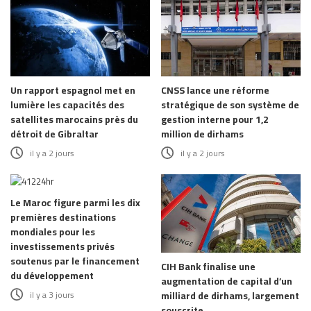
Un rapport espagnol met en
CNSS lance une réforme
lumière les capacités des
stratégique de son système de
satellites marocains près du
gestion interne pour 1,2
détroit de Gibraltar
million de dirhams
il y a 2 jours
il y a 2 jours
Le Maroc figure parmi les dix
premières destinations
mondiales pour les
investissements privés
soutenus par le financement
CIH Bank finalise une
du développement
augmentation de capital d’un
il y a 3 jours
milliard de dirhams, largement
souscrite