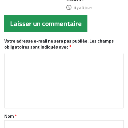
il y a 3 jours
Laisser un commentaire
Votre adresse e-mail ne sera pas publiée.
Les champs
obligatoires sont indiqués avec
*
C
o
m
m
e
n
t
Nom
*
a
i