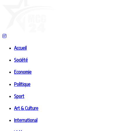
Accueil
Société
Economie
Politique
Sport
Art & Culture
International