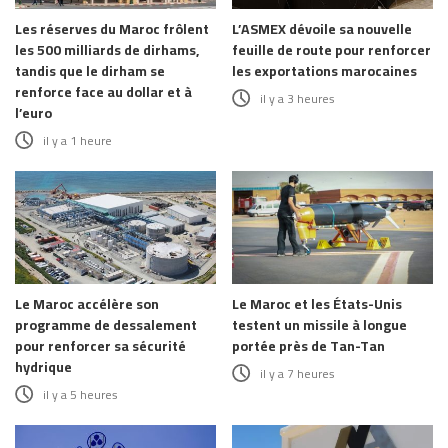
Les réserves du Maroc frôlent
L’ASMEX dévoile sa nouvelle
les 500 milliards de dirhams,
feuille de route pour renforcer
tandis que le dirham se
les exportations marocaines
renforce face au dollar et à
il y a 3 heures
l’euro
il y a 1 heure
Le Maroc accélère son
Le Maroc et les États-Unis
programme de dessalement
testent un missile à longue
pour renforcer sa sécurité
portée près de Tan-Tan
hydrique
il y a 7 heures
il y a 5 heures