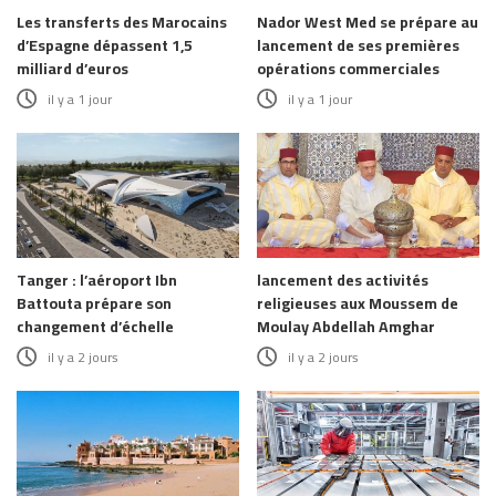
Les transferts des Marocains
Nador West Med se prépare au
d’Espagne dépassent 1,5
lancement de ses premières
milliard d’euros
opérations commerciales
il y a 1 jour
il y a 1 jour
Tanger : l’aéroport Ibn
lancement des activités
Battouta prépare son
religieuses aux Moussem de
changement d’échelle
Moulay Abdellah Amghar
il y a 2 jours
il y a 2 jours