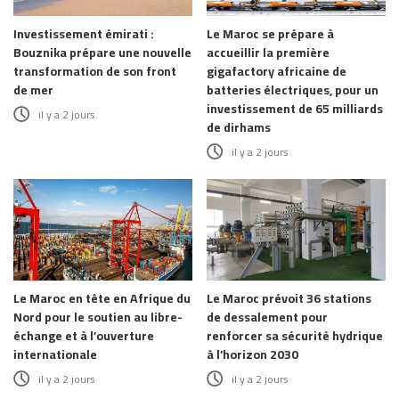
Investissement émirati :
Le Maroc se prépare à
Bouznika prépare une nouvelle
accueillir la première
transformation de son front
gigafactory africaine de
de mer
batteries électriques, pour un
investissement de 65 milliards
il y a 2 jours
de dirhams
il y a 2 jours
Le Maroc en tête en Afrique du
Le Maroc prévoit 36 stations
Nord pour le soutien au libre-
de dessalement pour
échange et à l’ouverture
renforcer sa sécurité hydrique
internationale
à l’horizon 2030
il y a 2 jours
il y a 2 jours