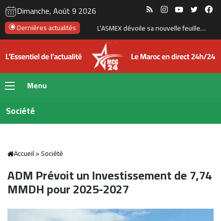
RSS
Instagram
YouTube
Twitte
Fa
Dimanche, Août 9 2026
Dernières actualités
L’ASMEX dévoile sa nouvelle feuille de route pour renforcer les exportations marocaines
Menu
Société
Accueil
>
Société
ADM Prévoit un Investissement de 7,74
MMDH pour 2025-2027