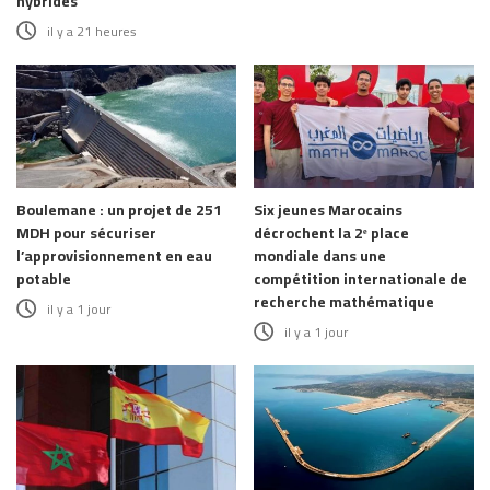
hybrides
il y a 21 heures
Boulemane : un projet de 251
Six jeunes Marocains
MDH pour sécuriser
décrochent la 2ᵉ place
l’approvisionnement en eau
mondiale dans une
potable
compétition internationale de
recherche mathématique
il y a 1 jour
il y a 1 jour