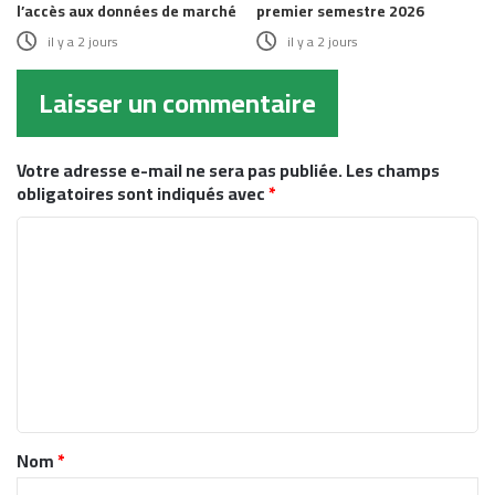
l’accès aux données de marché
premier semestre 2026
il y a 2 jours
il y a 2 jours
Laisser un commentaire
Votre adresse e-mail ne sera pas publiée.
Les champs
obligatoires sont indiqués avec
*
C
o
m
m
e
n
t
Nom
*
a