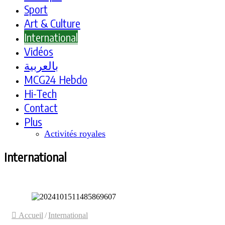
Sport
Art & Culture
International
Vidéos
بالعربية
MCG24 Hebdo
Hi-Tech
Contact
Plus
Activités royales
International
Accueil
/
International