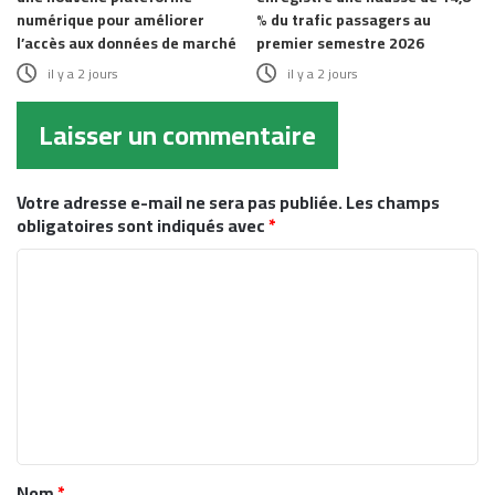
numérique pour améliorer
% du trafic passagers au
l’accès aux données de marché
premier semestre 2026
il y a 2 jours
il y a 2 jours
Laisser un commentaire
Votre adresse e-mail ne sera pas publiée.
Les champs
obligatoires sont indiqués avec
*
C
o
m
m
e
n
t
Nom
*