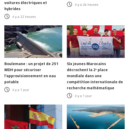
voitures électriques et
il y a 24 heures
hybrides
il y a 22 heures
Boulemane : un projet de 251
Six jeunes Marocains
MDH pour sécuriser
décrochent la 2ᵉ place
l’approvisionnement en eau
mondiale dans une
potable
compétition internationale de
recherche mathématique
il y a 1 jour
il y a 1 jour