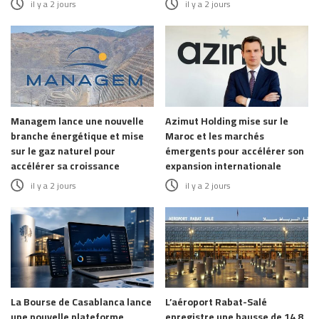
il y a 2 jours
il y a 2 jours
Managem lance une nouvelle
Azimut Holding mise sur le
branche énergétique et mise
Maroc et les marchés
sur le gaz naturel pour
émergents pour accélérer son
accélérer sa croissance
expansion internationale
il y a 2 jours
il y a 2 jours
La Bourse de Casablanca lance
L’aéroport Rabat-Salé
une nouvelle plateforme
enregistre une hausse de 14,8