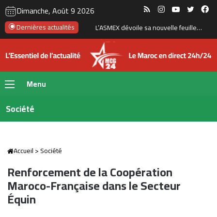
RSS
Instagram
YouTube
Twitte
Fa
Dimanche, Août 9 2026
Le Maroc accélère son programme de dessalement pour renforcer sa sécurité hydrique
Dernières actualités
Menu
Société
Accueil
>
Société
Renforcement de la Coopération
Maroco-Française dans le Secteur
Équin