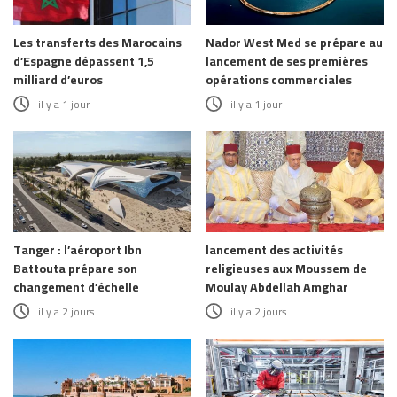
Les transferts des Marocains
Nador West Med se prépare au
d’Espagne dépassent 1,5
lancement de ses premières
milliard d’euros
opérations commerciales
il y a 1 jour
il y a 1 jour
Tanger : l’aéroport Ibn
lancement des activités
Battouta prépare son
religieuses aux Moussem de
changement d’échelle
Moulay Abdellah Amghar
il y a 2 jours
il y a 2 jours