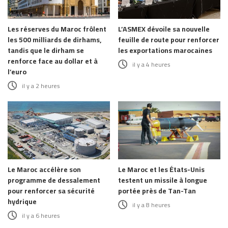
Les réserves du Maroc frôlent
L’ASMEX dévoile sa nouvelle
les 500 milliards de dirhams,
feuille de route pour renforcer
tandis que le dirham se
les exportations marocaines
renforce face au dollar et à
il y a 4 heures
l’euro
il y a 2 heures
Le Maroc accélère son
Le Maroc et les États-Unis
programme de dessalement
testent un missile à longue
pour renforcer sa sécurité
portée près de Tan-Tan
hydrique
il y a 8 heures
il y a 6 heures