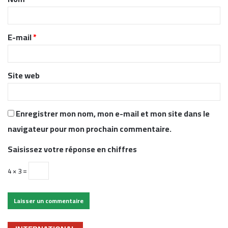
a
i
r
E-mail
*
e
*
Site web
Enregistrer mon nom, mon e-mail et mon site dans le
navigateur pour mon prochain commentaire.
Saisissez votre réponse en chiffres
4 × 3 =