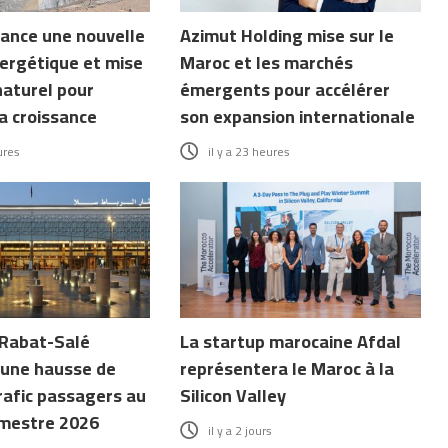
ance une nouvelle
Azimut Holding mise sur le
ergétique et mise
Maroc et les marchés
naturel pour
émergents pour accélérer
a croissance
son expansion internationale
ures
il y a 23 heures
 Rabat-Salé
La startup marocaine Afdal
 une hausse de
représentera le Maroc à la
rafic passagers au
Silicon Valley
mestre 2026
il y a 2 jours