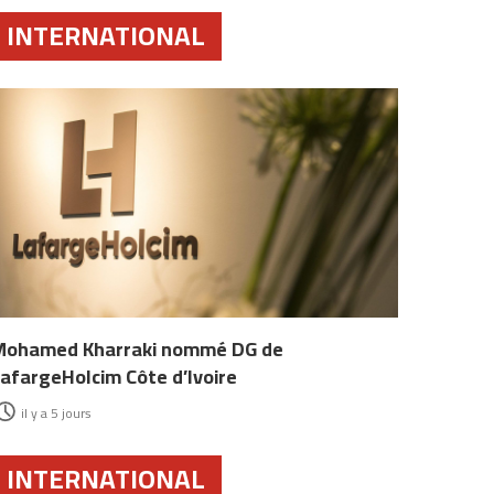
INTERNATIONAL
Mohamed Kharraki nommé DG de
afargeHolcim Côte d’Ivoire
il y a 5 jours
INTERNATIONAL