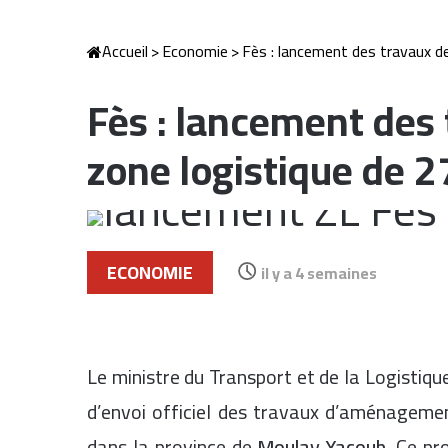
Accueil
>
Economie
>
Fès : lancement des travaux de
Fès : lancement des 
zone logistique de 2
ECONOMIE
il y a 4 semaines
Le ministre du Transport et de la Logistiqu
d’envoi officiel des travaux d’aménageme
dans la province de
Moulay Yacoub
. Ce pr