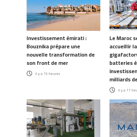
Investissement émirati :
Le Maroc s
Bouznika prépare une
accueillir 
nouvelle transformation de
gigafactory
son front de mer
batteries é
investisse
il y a 15 heures
milliards d
il y a 17 he