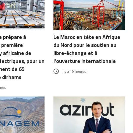
e prépare à
Le Maroc en tête en Afrique
la première
du Nord pour le soutien au
 africaine de
libre-échange et à
lectriques, pour un
l’ouverture internationale
ment de 65
il y a 19 heures
e dirhams
ures