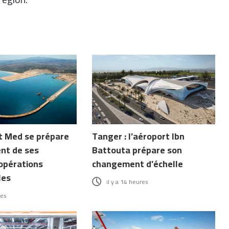
 Med se prépare
Tanger : l’aéroport Ibn
nt de ses
Battouta prépare son
opérations
changement d’échelle
les
il y a 14 heures
res