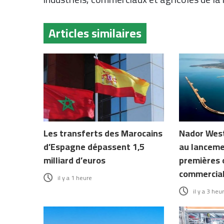
Articles similaires
Les transferts des Marocains
Nador West
d’Espagne dépassent 1,5
au lanceme
milliard d’euros
premières 
commercia
il y a 1 heure
il y a 3 heu