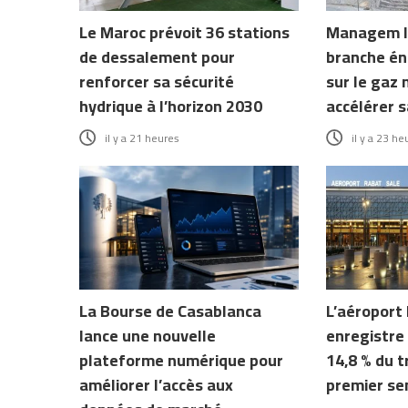
Le Maroc prévoit 36 stations
Managem l
de dessalement pour
branche én
renforcer sa sécurité
sur le gaz 
hydrique à l’horizon 2030
accélérer s
il y a 21 heures
il y a 23 he
La Bourse de Casablanca
L’aéroport
lance une nouvelle
enregistre
plateforme numérique pour
14,8 % du t
améliorer l’accès aux
premier se