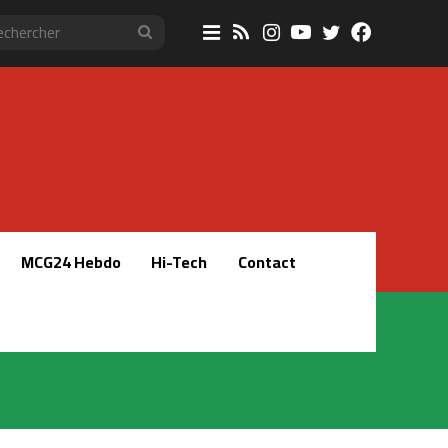
Sidebar
RSS
Instagram
YouTube
Twitter
Faceboo
Rechercher
(barre
latérale)
MCG24 Hebdo
Hi-Tech
Contact