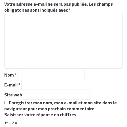
Votre adresse e-mail ne sera pas publiée.
Les champs
obligatoires sont indiqués avec
*
C
o
m
m
e
n
t
a
i
r
Nom
*
e
*
E-mail
*
Site web
Enregistrer mon nom, mon e-mail et mon site dans le
navigateur pour mon prochain commentaire.
Saisissez votre réponse en chiffres
15 − 2 =