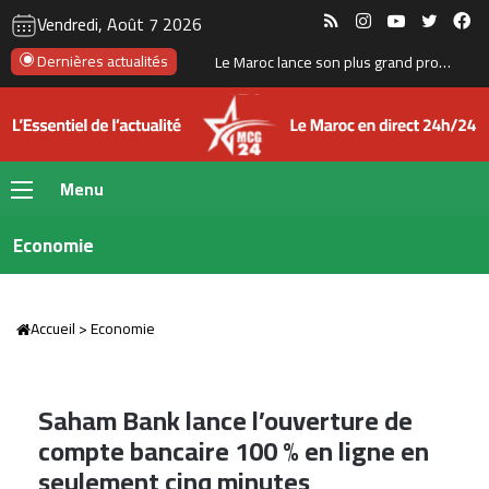
RSS
Instagram
YouTube
Twitte
Fa
Vendredi, Août 7 2026
Dernières actualités
La Bourse de Casablanca porte le flottant de CIH Bank à 35 %
Menu
Economie
Accueil
>
Economie
Saham Bank lance l’ouverture de
compte bancaire 100 % en ligne en
seulement cinq minutes