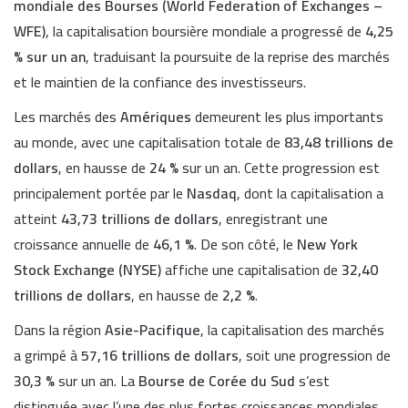
mondiale des Bourses (World Federation of Exchanges –
WFE)
, la capitalisation boursière mondiale a progressé de
4,25
% sur un an
, traduisant la poursuite de la reprise des marchés
et le maintien de la confiance des investisseurs.
Les marchés des
Amériques
demeurent les plus importants
au monde, avec une capitalisation totale de
83,48 trillions de
dollars
, en hausse de
24 %
sur un an. Cette progression est
principalement portée par le
Nasdaq
, dont la capitalisation a
atteint
43,73 trillions de dollars
, enregistrant une
croissance annuelle de
46,1 %
. De son côté, le
New York
Stock Exchange (NYSE)
affiche une capitalisation de
32,40
trillions de dollars
, en hausse de
2,2 %
.
Dans la région
Asie-Pacifique
, la capitalisation des marchés
a grimpé à
57,16 trillions de dollars
, soit une progression de
30,3 %
sur un an. La
Bourse de Corée du Sud
s’est
distinguée avec l’une des plus fortes croissances mondiales,