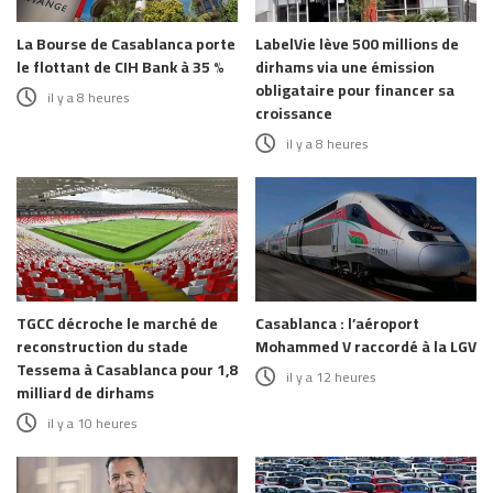
La Bourse de Casablanca porte
LabelVie lève 500 millions de
le flottant de CIH Bank à 35 %
dirhams via une émission
obligataire pour financer sa
il y a 8 heures
croissance
il y a 8 heures
TGCC décroche le marché de
Casablanca : l’aéroport
reconstruction du stade
Mohammed V raccordé à la LGV
Tessema à Casablanca pour 1,8
il y a 12 heures
milliard de dirhams
il y a 10 heures