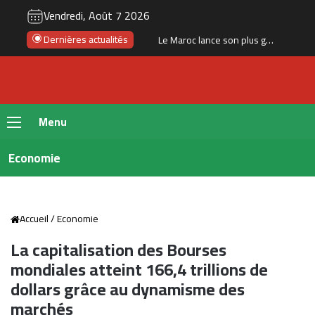
Vendredi, Août 7 2026
Dernières actualités
Le Maroc lance son plus grand programme de liaisons aériennes avec Ryanair pour l’hiver 2026
Menu
Economie
Accueil
/
Economie
La capitalisation des Bourses
mondiales atteint 166,4 trillions de
dollars grâce au dynamisme des
marchés