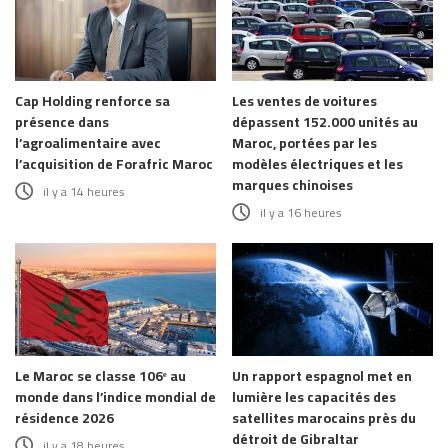
Cap Holding renforce sa
Les ventes de voitures
présence dans
dépassent 152.000 unités au
l’agroalimentaire avec
Maroc, portées par les
l’acquisition de Forafric Maroc
modèles électriques et les
marques chinoises
il y a 14 heures
il y a 16 heures
Le Maroc se classe 106ᵉ au
Un rapport espagnol met en
monde dans l’indice mondial de
lumière les capacités des
résidence 2026
satellites marocains près du
détroit de Gibraltar
il y a 18 heures