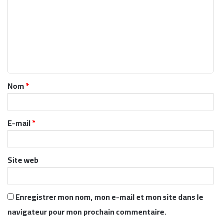
m
m
e
n
t
Nom
*
a
i
r
E-mail
*
e
*
Site web
Enregistrer mon nom, mon e-mail et mon site dans le
navigateur pour mon prochain commentaire.