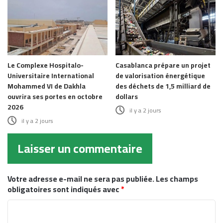
Le Complexe Hospitalo-
Casablanca prépare un projet
Universitaire International
de valorisation énergétique
Mohammed VI de Dakhla
des déchets de 1,5 milliard de
ouvrira ses portes en octobre
dollars
2026
il y a 2 jours
il y a 2 jours
Laisser un commentaire
Votre adresse e-mail ne sera pas publiée.
Les champs
obligatoires sont indiqués avec
*
C
o