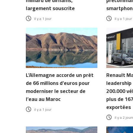
milliard de dirhams,
précomman
largement souscrite
smartphone
il y a 1 jour
il y a 1 jour
L’Allemagne accorde un prêt
Renault Ma
de 66 millions d’euros pour
leadership 
moderniser le secteur de
200.000 véh
l’eau au Maroc
plus de 16
exportées
il y a 1 jour
il y a 2 jour