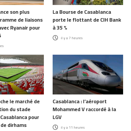
ance son plus
La Bourse de Casablanca
ramme de liaisons
porte le flottant de CIH Bank
avec Ryanair pour
à 35 %
6
il y a 7 heures
res
che le marché de
Casablanca : l’aéroport
tion du stade
Mohammed V raccordé à la
Casablanca pour
LGV
d de dirhams
il y a 11 heures