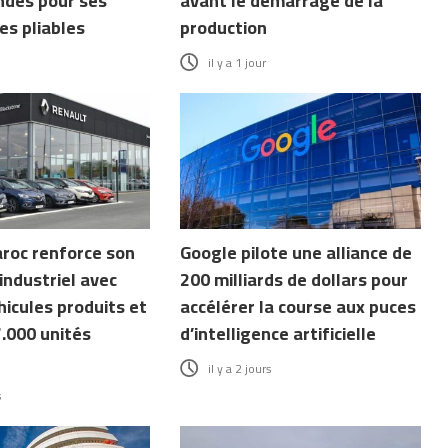
des pour ses
avant le démarrage de la
s pliables
production
il y a 1 jour
roc renforce son
Google pilote une alliance de
industriel avec
200 milliards de dollars pour
icules produits et
accélérer la course aux puces
7.000 unités
d’intelligence artificielle
il y a 2 jours
s