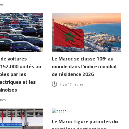
res
 de voitures
Le Maroc se classe 106ᵉ au
152.000 unités au
monde dans l’indice mondial
tées par les
de résidence 2026
ectriques et les
il y a 17 heures
inoises
ures
Le Maroc figure parmi les dix