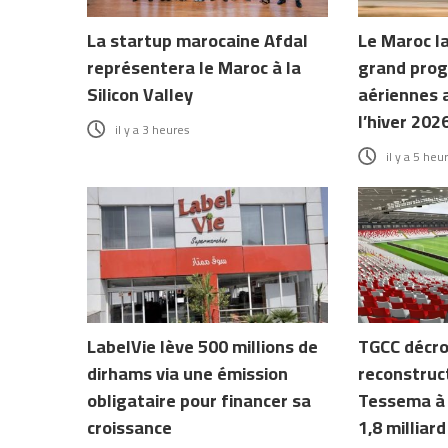
La startup marocaine Afdal
Le Maroc l
représentera le Maroc à la
grand prog
Silicon Valley
aériennes 
l’hiver 202
il y a 3 heures
il y a 5 heu
LabelVie lève 500 millions de
TGCC décro
dirhams via une émission
reconstruc
obligataire pour financer sa
Tessema à 
croissance
1,8 milliar