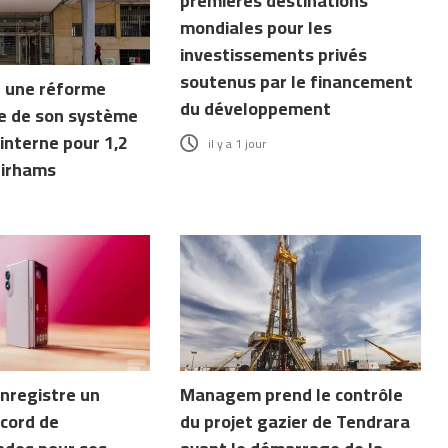
premières destinations
mondiales pour les
investissements privés
soutenus par le financement
 une réforme
du développement
e de son système
interne pour 1,2
il y a 1 jour
dirhams
nregistre un
Managem prend le contrôle
cord de
du projet gazier de Tendrara