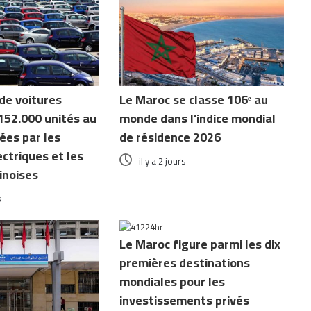
de voitures
Le Maroc se classe 106ᵉ au
152.000 unités au
monde dans l’indice mondial
ées par les
de résidence 2026
ctriques et les
il y a 2 jours
inoises
s
Le Maroc figure parmi les dix
premières destinations
mondiales pour les
investissements privés