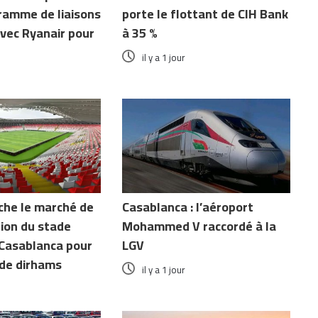
ramme de liaisons
porte le flottant de CIH Bank
vec Ryanair pour
à 35 %
il y a 1 jour
che le marché de
Casablanca : l’aéroport
ion du stade
Mohammed V raccordé à la
Casablanca pour
LGV
d de dirhams
il y a 1 jour