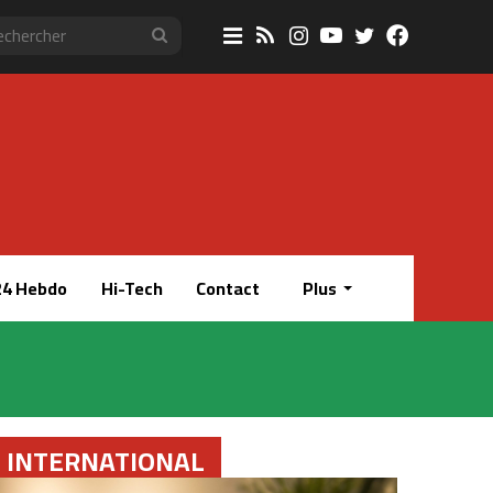
Sidebar
RSS
Instagram
YouTube
Twitter
Faceboo
Rechercher
(barre
latérale)
4 Hebdo
Hi-Tech
Contact
Plus
INTERNATIONAL