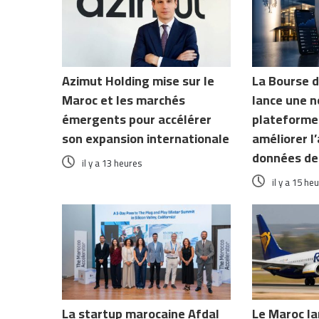
Azimut Holding mise sur le
La Bourse 
Maroc et les marchés
lance une n
émergents pour accélérer
plateforme
son expansion internationale
améliorer l
données de
il y a 13 heures
il y a 15 he
La startup marocaine Afdal
Le Maroc la