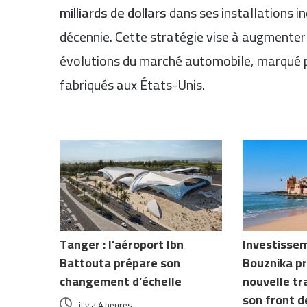
milliards de dollars
dans ses installations i
décennie. Cette stratégie vise à augmenter
évolutions du marché automobile, marqué p
fabriqués aux États-Unis.
Articles similaires
Tanger : l’aéroport Ibn
Investissem
Battouta prépare son
Bouznika p
changement d’échelle
nouvelle t
son front d
il y a 4 heures