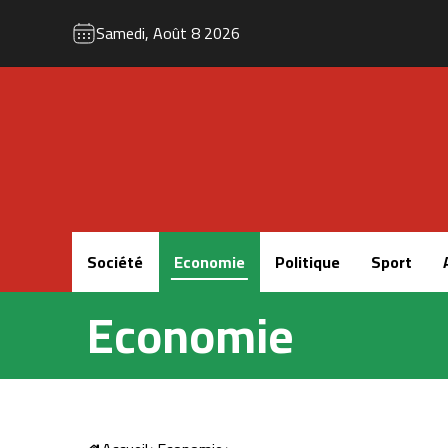
Samedi, Août 8 2026
Accueil
Société
Economie
Politique
Sport
Economie