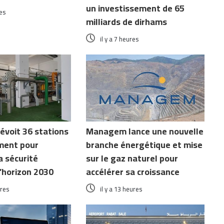
un investissement de 65
res
milliards de dirhams
il y a 7 heures
évoit 36 stations
Managem lance une nouvelle
ment pour
branche énergétique et mise
a sécurité
sur le gaz naturel pour
l’horizon 2030
accélérer sa croissance
ures
il y a 13 heures