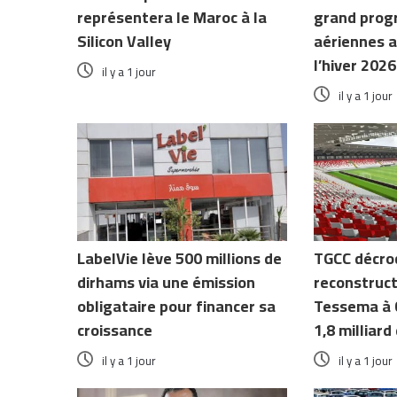
représentera le Maroc à la
grand prog
Silicon Valley
aériennes a
l’hiver 2026
il y a 1 jour
il y a 1 jour
LabelVie lève 500 millions de
TGCC décro
dirhams via une émission
reconstruct
obligataire pour financer sa
Tessema à 
croissance
1,8 milliar
il y a 1 jour
il y a 1 jour