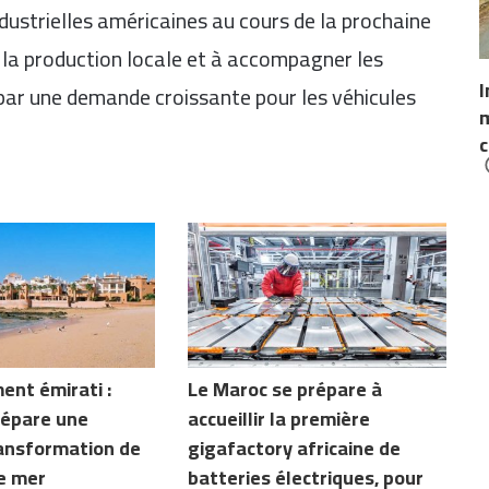
ndustrielles américaines au cours de la prochaine
 la production locale et à accompagner les
I
ar une demande croissante pour les véhicules
m
c
ent émirati :
Le Maroc se prépare à
répare une
accueillir la première
ransformation de
gigafactory africaine de
e mer
batteries électriques, pour