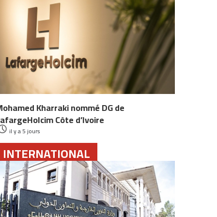
Mohamed Kharraki nommé DG de
afargeHolcim Côte d’Ivoire
il y a 5 jours
INTERNATIONAL