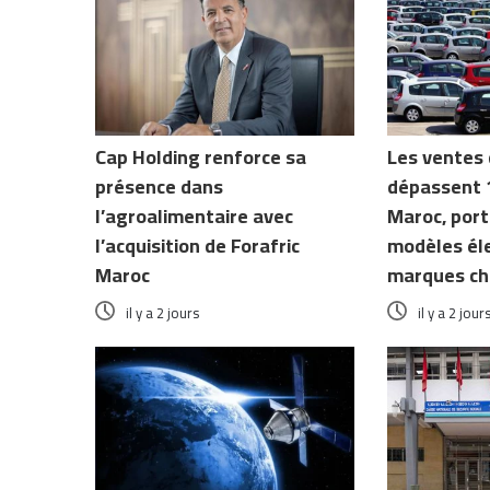
Cap Holding renforce sa
Les ventes 
présence dans
dépassent 
l’agroalimentaire avec
Maroc, port
l’acquisition de Forafric
modèles éle
Maroc
marques ch
il y a 2 jours
il y a 2 jour