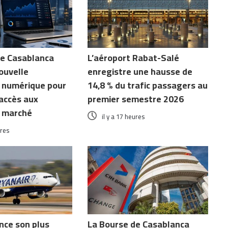
de Casablanca
L’aéroport Rabat-Salé
ouvelle
enregistre une hausse de
 numérique pour
14,8 % du trafic passagers au
’accès aux
premier semestre 2026
 marché
il y a 17 heures
ures
nce son plus
La Bourse de Casablanca