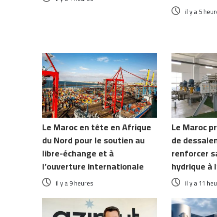
il y a 5 heu
Le Maroc en tête en Afrique
Le Maroc pr
du Nord pour le soutien au
de dessale
libre-échange et à
renforcer s
l’ouverture internationale
hydrique à 
il y a 9 heures
il y a 11 he