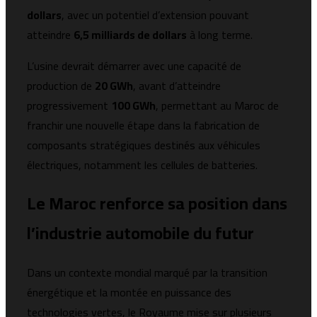
dollars
, avec un potentiel d’extension pouvant
atteindre
6,5 milliards de dollars
à long terme.
L’usine devrait démarrer avec une capacité de
production de
20 GWh
, avant d’atteindre
progressivement
100 GWh
, permettant au Maroc de
franchir une nouvelle étape dans la fabrication de
composants stratégiques destinés aux véhicules
électriques, notamment les cellules de batteries.
Le Maroc renforce sa position dans
l’industrie automobile du futur
Dans un contexte mondial marqué par la transition
énergétique et la montée en puissance des
technologies vertes, le Royaume mise sur plusieurs