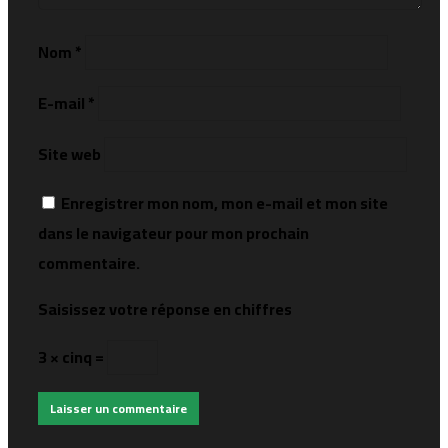
Nom
*
E-mail
*
Site web
Enregistrer mon nom, mon e-mail et mon site
dans le navigateur pour mon prochain
commentaire.
Saisissez votre réponse en chiffres
3 × cinq =