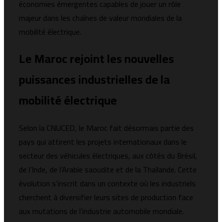
économies émergentes capables de jouer un rôle
majeur dans les chaînes de valeur mondiales de la
mobilité électrique.
Le Maroc rejoint les nouvelles
puissances industrielles de la
mobilité électrique
Selon la CNUCED, le Maroc fait désormais partie des
pays qui attirent les projets internationaux dans le
secteur des véhicules électriques, aux côtés du
Brésil
,
de l’
Inde
, de l’
Arabie saoudite
et de la
Thaïlande
. Cette
évolution s’inscrit dans un contexte où les industriels
cherchent à diversifier leurs sites de production face
aux mutations de l’industrie automobile mondiale.