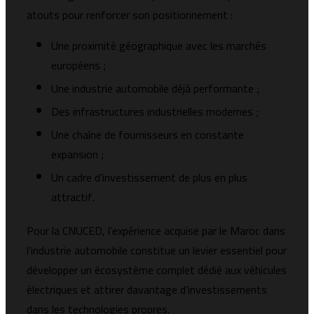
atouts pour renforcer son positionnement :
Une proximité géographique avec les marchés
européens ;
Une industrie automobile déjà performante ;
Des infrastructures industrielles modernes ;
Une chaîne de fournisseurs en constante
expansion ;
Un cadre d’investissement de plus en plus
attractif.
Pour la CNUCED, l’expérience acquise par le Maroc dans
l’industrie automobile constitue un levier essentiel pour
développer un écosystème complet dédié aux véhicules
électriques et attirer davantage d’investissements
dans les technologies propres.