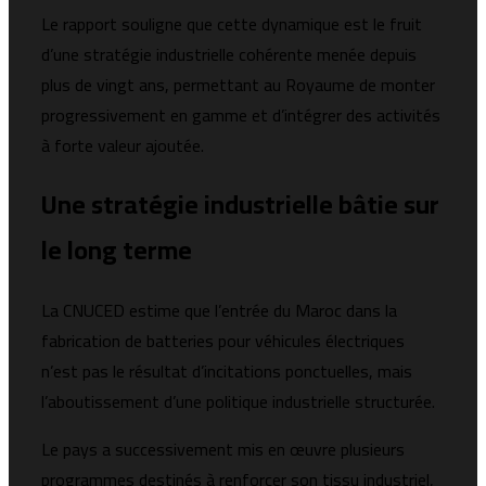
Le rapport souligne que cette dynamique est le fruit
d’une stratégie industrielle cohérente menée depuis
plus de vingt ans, permettant au Royaume de monter
progressivement en gamme et d’intégrer des activités
à forte valeur ajoutée.
Une stratégie industrielle bâtie sur
le long terme
La CNUCED estime que l’entrée du Maroc dans la
fabrication de batteries pour véhicules électriques
n’est pas le résultat d’incitations ponctuelles, mais
l’aboutissement d’une politique industrielle structurée.
Le pays a successivement mis en œuvre plusieurs
programmes destinés à renforcer son tissu industriel,