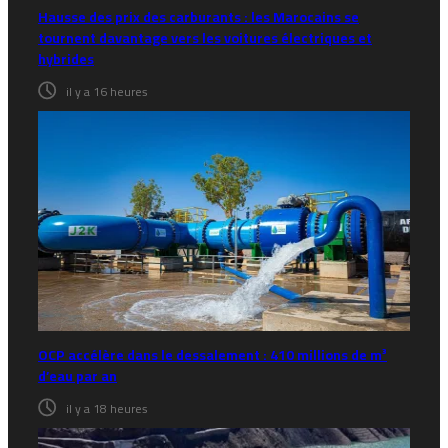
Hausse des prix des carburants : les Marocains se
tournent davantage vers les voitures électriques et
hybrides
il y a 16 heures
OCP accélère dans le dessalement : 410 millions de m³
d’eau par an
il y a 18 heures