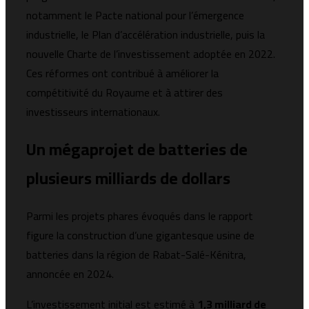
notamment le Pacte national pour l’émergence
industrielle, le Plan d’accélération industrielle, puis la
nouvelle Charte de l’investissement adoptée en 2022.
Ces réformes ont contribué à améliorer la
compétitivité du Royaume et à attirer des
investisseurs internationaux.
Un mégaprojet de batteries de
plusieurs milliards de dollars
Parmi les projets phares évoqués dans le rapport
figure la construction d’une gigantesque usine de
batteries dans la région de Rabat-Salé-Kénitra,
annoncée en 2024.
L’investissement initial est estimé à
1,3 milliard de