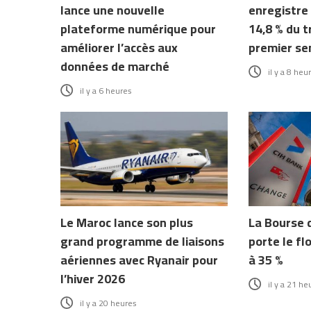
lance une nouvelle
enregistre
plateforme numérique pour
14,8 % du t
améliorer l’accès aux
premier se
données de marché
il y a 8 heu
il y a 6 heures
Le Maroc lance son plus
La Bourse 
grand programme de liaisons
porte le fl
aériennes avec Ryanair pour
à 35 %
l’hiver 2026
il y a 21 he
il y a 20 heures