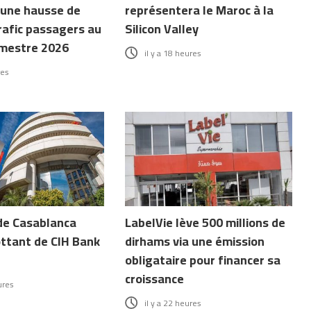
 une hausse de
représentera le Maroc à la
rafic passagers au
Silicon Valley
mestre 2026
il y a 18 heures
res
de Casablanca
LabelVie lève 500 millions de
ottant de CIH Bank
dirhams via une émission
obligataire pour financer sa
croissance
ures
il y a 22 heures