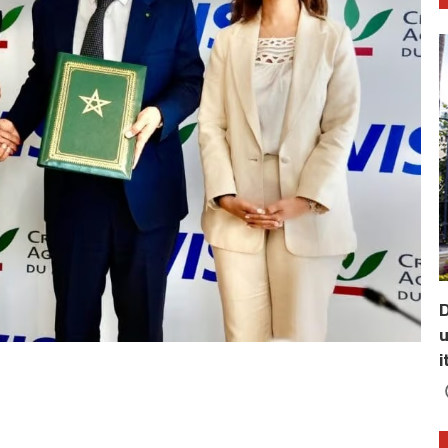
D
u
i