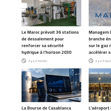
Le Maroc prévoit 36 stations
Managem l
de dessalement pour
branche én
renforcer sa sécurité
sur le gaz 
hydrique à l’horizon 2030
accélérer s
il y a 2 heures
il y a 3 heu
La Bourse de Casablanca
L’aéroport