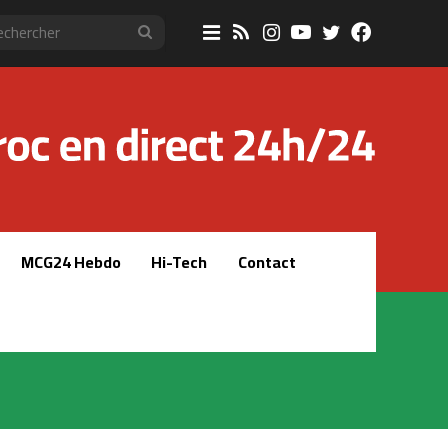
Sidebar
RSS
Instagram
YouTube
Twitter
Faceboo
Rechercher
(barre
latérale)
MCG24 Hebdo
Hi-Tech
Contact