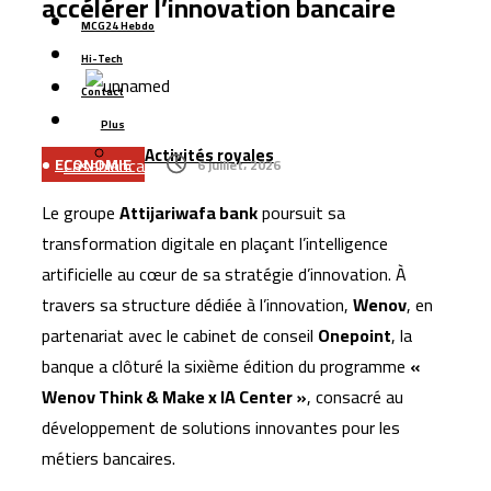
accélérer l’innovation bancaire
à 35 %
MCG24 Hebdo
LabelVie lève 500 millions de dirhams via une émission
Hi-Tech
obligataire pour financer sa croissance
Contact
TGCC décroche le marché de reconstruction du stade
Plus
Tessema à Casablanca pour 1,8 milliard de dirhams
Activités royales
Casablanca : l’aéroport Mohammed V raccordé à la LGV
ECONOMIE
6 juillet، 2026
Cap Holding renforce sa présence dans
Le groupe
Attijariwafa bank
poursuit sa
l’agroalimentaire avec l’acquisition de Forafric Maroc
transformation digitale en plaçant l’intelligence
Les ventes de voitures dépassent 152.000 unités au
artificielle au cœur de sa stratégie d’innovation. À
Maroc, portées par les modèles électriques et les
travers sa structure dédiée à l’innovation,
Wenov
, en
marques chinoises
partenariat avec le cabinet de conseil
Onepoint
, la
banque a clôturé la sixième édition du programme
«
Wenov Think & Make x IA Center »
, consacré au
développement de solutions innovantes pour les
métiers bancaires.