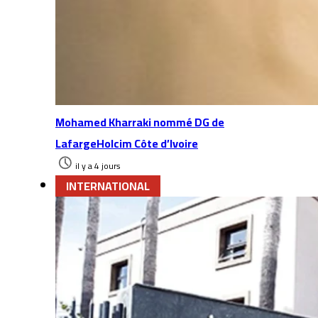
Mohamed Kharraki nommé DG de
LafargeHolcim Côte d’Ivoire
il y a 4 jours
INTERNATIONAL