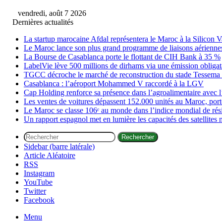
vendredi, août 7 2026
Dernières actualités
La startup marocaine Afdal représentera le Maroc à la Silicon V
Le Maroc lance son plus grand programme de liaisons aérienne
La Bourse de Casablanca porte le flottant de CIH Bank à 35 %
LabelVie lève 500 millions de dirhams via une émission obligata
TGCC décroche le marché de reconstruction du stade Tessema à
Casablanca : l’aéroport Mohammed V raccordé à la LGV
Cap Holding renforce sa présence dans l’agroalimentaire avec l
Les ventes de voitures dépassent 152.000 unités au Maroc, porté
Le Maroc se classe 106ᵉ au monde dans l’indice mondial de ré
Un rapport espagnol met en lumière les capacités des satellites 
Rechercher
Sidebar (barre latérale)
Article Aléatoire
RSS
Instagram
YouTube
Twitter
Facebook
Menu