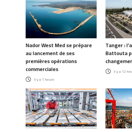
Nador West Med se prépare
Tanger : l’
au lancement de ses
Battouta p
premières opérations
changement
commerciales
il y a 12 he
il y a 1 heure