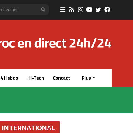
Sidebar
RSS
Instagram
YouTube
Twitter
Faceboo
Rechercher
(barre
latérale)
4 Hebdo
Hi-Tech
Contact
Plus
INTERNATIONAL