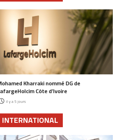
Mohamed Kharraki nommé DG de
afargeHolcim Côte d’Ivoire
il y a 5 jours
INTERNATIONAL