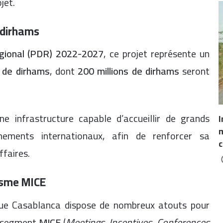
jet.
 dirhams
gional (PDR) 2022-2027
, ce projet représente un
d de dirhams
, dont
200 millions de dirhams
seront
ne infrastructure capable d’accueillir de grands
I
m
nements internationaux, afin de renforcer sa
c
ffaires.
isme MICE
que Casablanca dispose de nombreux atouts pour
le segment
MICE
(
Meetings, Incentives, Conferences