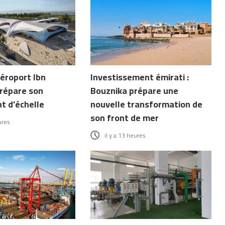
aéroport Ibn
Investissement émirati :
répare son
Bouznika prépare une
 d’échelle
nouvelle transformation de
son front de mer
ures
il y a 13 heures