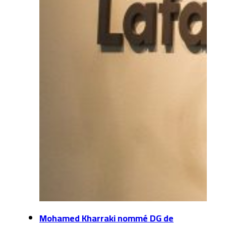
Mohamed Kharraki nommé DG de