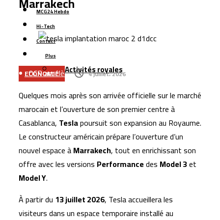
Marrakech
l’acquisition de trois nouveaux projets miniers
MCG24 Hebdo
Hausse des prix des carburants : les Marocains se
Hi-Tech
tournent davantage vers les voitures électriques et
Contact
hybrides
Plus
Activités royales
OCP accélère dans le dessalement : 410 millions de m³
ECONOMIE
4 juillet، 2026
d’eau par an
Quelques mois après son arrivée officielle sur le marché
Boulemane : un projet de 251 MDH pour sécuriser
marocain et l’ouverture de son premier centre à
l’approvisionnement en eau potable
Casablanca,
Tesla
poursuit son expansion au Royaume.
Six jeunes Marocains décrochent la 2ᵉ place mondiale
Le constructeur américain prépare l’ouverture d’un
dans une compétition internationale de recherche
nouvel espace à
Marrakech
, tout en enrichissant son
mathématique
offre avec les versions
Performance
des
Model 3
et
Les transferts des Marocains d’Espagne dépassent
Model Y
.
1,5 milliard d’euros
À partir du
13 juillet 2026
, Tesla accueillera les
visiteurs dans un espace temporaire installé au