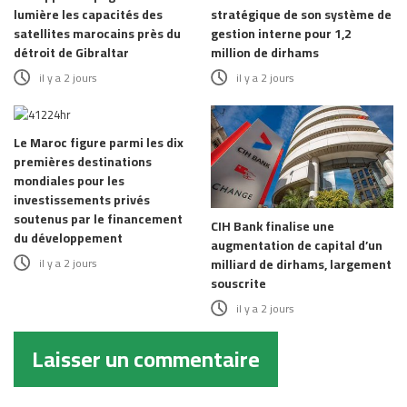
lumière les capacités des
stratégique de son système de
satellites marocains près du
gestion interne pour 1,2
détroit de Gibraltar
million de dirhams
il y a 2 jours
il y a 2 jours
Le Maroc figure parmi les dix
premières destinations
mondiales pour les
investissements privés
soutenus par le financement
CIH Bank finalise une
du développement
augmentation de capital d’un
il y a 2 jours
milliard de dirhams, largement
souscrite
il y a 2 jours
Laisser un commentaire