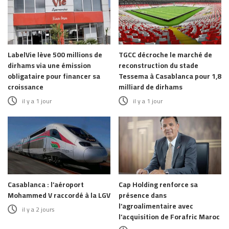
LabelVie lève 500 millions de
TGCC décroche le marché de
dirhams via une émission
reconstruction du stade
obligataire pour financer sa
Tessema à Casablanca pour 1,8
croissance
milliard de dirhams
il y a 1 jour
il y a 1 jour
Casablanca : l’aéroport
Cap Holding renforce sa
Mohammed V raccordé à la LGV
présence dans
l’agroalimentaire avec
il y a 2 jours
l’acquisition de Forafric Maroc