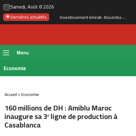
RSS
Instagram
YouTube
Twitter
Fac
Samedi, Août 8 2026
Dernières actualités
Le Maroc se prépare à accueillir la première gigafactory africaine de batteries électriques, pour un investissement de 65 milliards de dirhams
Menu
Economie
Accueil
>
Economie
160 millions de DH : Amiblu Maroc
inaugure sa 3ᵉ ligne de production à
Casablanca