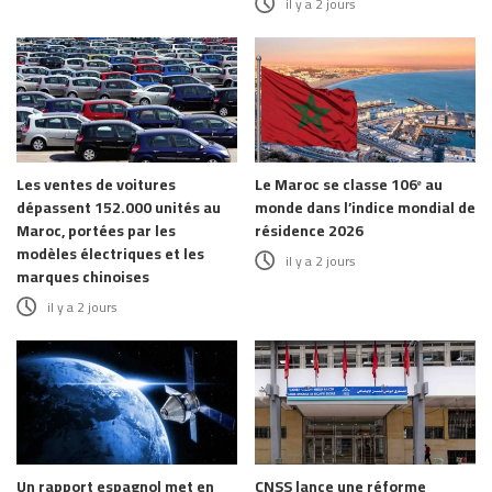
il y a 2 jours
Les ventes de voitures
Le Maroc se classe 106ᵉ au
dépassent 152.000 unités au
monde dans l’indice mondial de
Maroc, portées par les
résidence 2026
modèles électriques et les
il y a 2 jours
marques chinoises
il y a 2 jours
Un rapport espagnol met en
CNSS lance une réforme