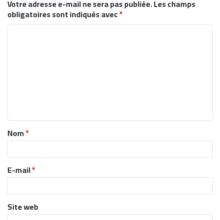
Votre adresse e-mail ne sera pas publiée.
Les champs
obligatoires sont indiqués avec
*
C
o
m
m
e
n
t
Nom
*
a
i
r
E-mail
*
e
*
Site web