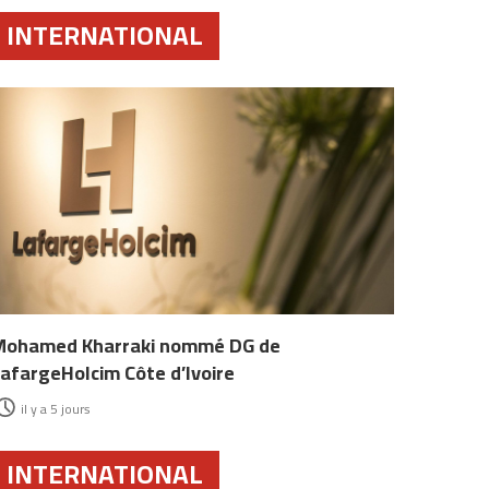
INTERNATIONAL
Mohamed Kharraki nommé DG de
afargeHolcim Côte d’Ivoire
il y a 5 jours
INTERNATIONAL