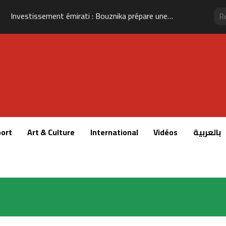
Investissement émirati : Bouznika prépare une nouvelle transformation de son front de mer
ort
Art & Culture
International
Vidéos
بالعربية