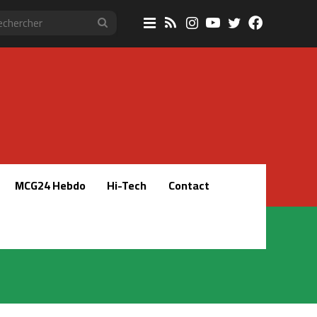
Sidebar
RSS
Instagram
YouTube
Twitter
Faceboo
Rechercher
(barre
latérale)
MCG24 Hebdo
Hi-Tech
Contact