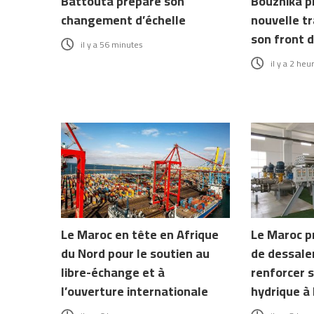
Battouta prépare son
Bouznika p
changement d’échelle
nouvelle t
son front 
il y a 56 minutes
il y a 2 heu
Le Maroc en tête en Afrique
Le Maroc p
du Nord pour le soutien au
de dessale
libre-échange et à
renforcer s
l’ouverture internationale
hydrique à 