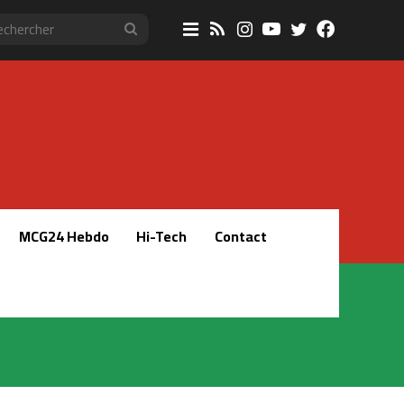
Sidebar
RSS
Instagram
YouTube
Twitter
Faceboo
Rechercher
(barre
latérale)
MCG24 Hebdo
Hi-Tech
Contact