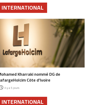
INTERNATIONAL
Mohamed Kharraki nommé DG de
afargeHolcim Côte d’Ivoire
il y a 5 jours
INTERNATIONAL