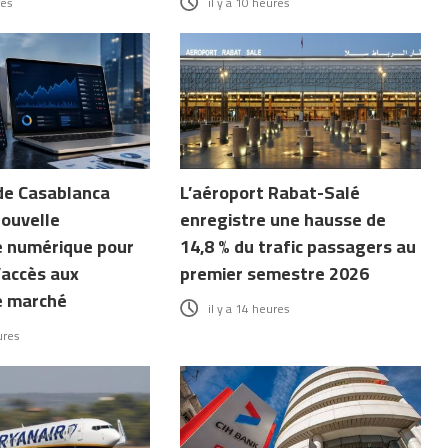
res
il y a 10 heures
de Casablanca
L’aéroport Rabat-Salé
nouvelle
enregistre une hausse de
 numérique pour
14,8 % du trafic passagers au
’accès aux
premier semestre 2026
e marché
il y a 14 heures
ures