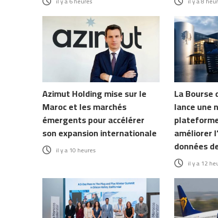
il y a 6 heures
il y a 8 heu
Azimut Holding mise sur le
La Bourse 
Maroc et les marchés
lance une 
émergents pour accélérer
plateforme
son expansion internationale
améliorer l
données d
il y a 10 heures
il y a 12 he