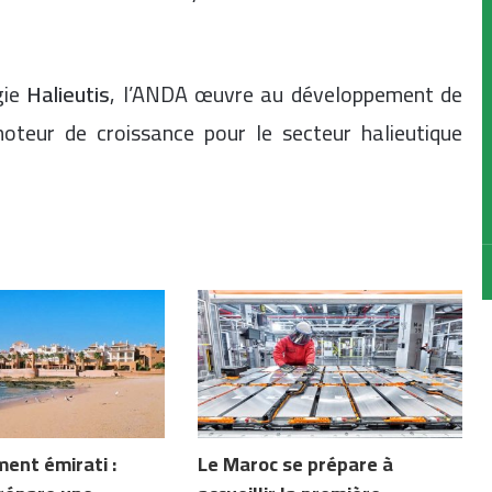
gie
Halieutis
, l’ANDA œuvre au développement de
moteur de croissance pour le secteur halieutique
ent émirati :
Le Maroc se prépare à