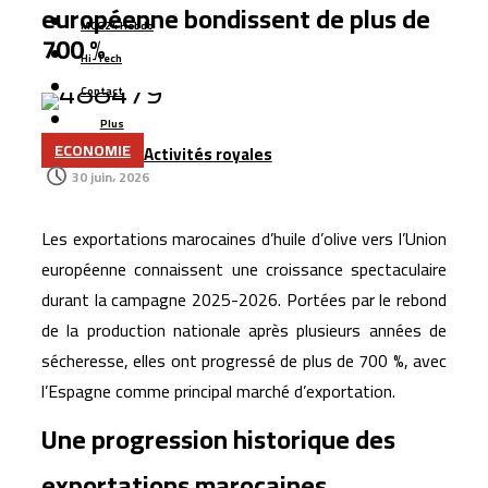
européenne bondissent de plus de
Azimut Holding mise sur le Maroc et les marchés
MCG24 Hebdo
700 %
émergents pour accélérer son expansion internationale
Hi-Tech
La Bourse de Casablanca lance une nouvelle plateforme
Contact
numérique pour améliorer l’accès aux données de
Plus
ECONOMIE
Activités royales
marché
30 juin، 2026
L’aéroport Rabat-Salé enregistre une hausse de 14,8 %
du trafic passagers au premier semestre 2026
Les exportations marocaines d’huile d’olive vers l’Union
La startup marocaine Afdal représentera le Maroc à la
européenne connaissent une croissance spectaculaire
Silicon Valley
durant la campagne 2025-2026. Portées par le rebond
Le Maroc lance son plus grand programme de liaisons
de la production nationale après plusieurs années de
aériennes avec Ryanair pour l’hiver 2026
sécheresse, elles ont progressé de plus de 700 %, avec
l’Espagne comme principal marché d’exportation.
La Bourse de Casablanca porte le flottant de CIH Bank
à 35 %
Une progression historique des
exportations marocaines