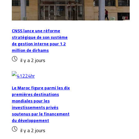
CNSS lance une réforme
stratégique de son système
de gestion interne pour 1,2
million de dirhams
il y a 2 jours
Le Maroc figure parmi les dix
premières destinations
mondiales pour les
investissements privés
soutenus par le financement
du développement
il y a 2 jours