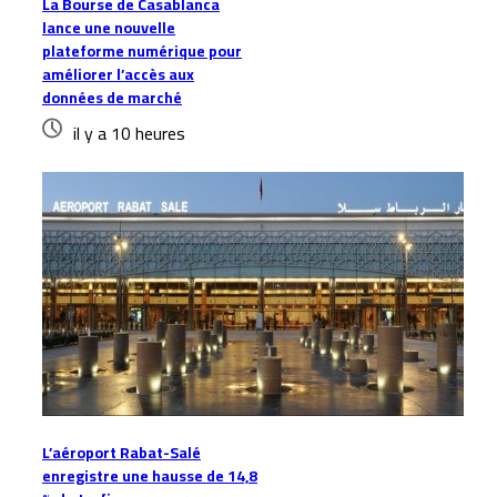
La Bourse de Casablanca
lance une nouvelle
plateforme numérique pour
améliorer l’accès aux
données de marché
il y a 10 heures
L’aéroport Rabat-Salé
enregistre une hausse de 14,8