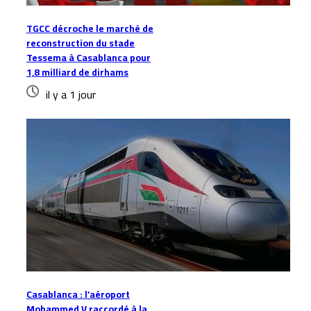
TGCC décroche le marché de
reconstruction du stade
Tessema à Casablanca pour
1,8 milliard de dirhams
il y a 1 jour
Casablanca : l’aéroport
Mohammed V raccordé à la