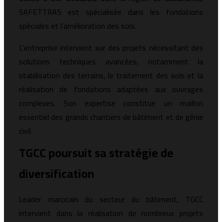
SAFETTRAS est spécialisée dans les fondations
spéciales et l’amélioration des sols.
L’entreprise intervient sur des projets nécessitant des
solutions techniques avancées, notamment la
stabilisation des terrains, le traitement des sols et la
réalisation de fondations adaptées aux ouvrages
complexes. Son expertise constitue un maillon
essentiel des grands chantiers de bâtiment et de génie
civil.
TGCC poursuit sa stratégie de
diversification
Leader marocain du secteur du bâtiment, TGCC
intervient dans la réalisation de nombreux projets