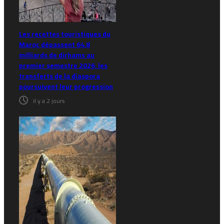
Les recettes touristiques du
Maroc dépassent 64,8
milliards de dirhams au
premier semestre 2026, les
transferts de la diaspora
poursuivent leur progression
il y a 2 jours