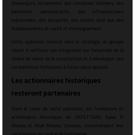
d’envergure, notamment des complexes hôteliers, des
bâtiments administratifs, des infrastructures
industrielles, des aéroports, des stades ainsi que des
établissements de santé et d’enseignement.
Cette opération s’inscrit dans la stratégie du groupe
visant à renforcer son intégration sur l’ensemble de la
chaîne de valeur de la construction et à développer des
compétences techniques à forte valeur ajoutée.
Les actionnaires historiques
resteront partenaires
Dans le cadre de cette opération, les fondateurs et
actionnaires historiques de SAFETTRAS, Salah El
Mouda et Khali Moulay Lhassan, conserveraient leur
participation au capital de l’entreprise.