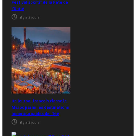
Festival sportif de la Fête de
l’Unité
il y a 2 jours
Un journal français classe le
Maroc parmi les destinations
incontournables de l’été
il y a 2 jours