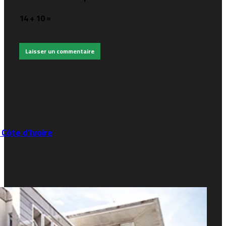
14 + 10 =
ôte d’Ivoire