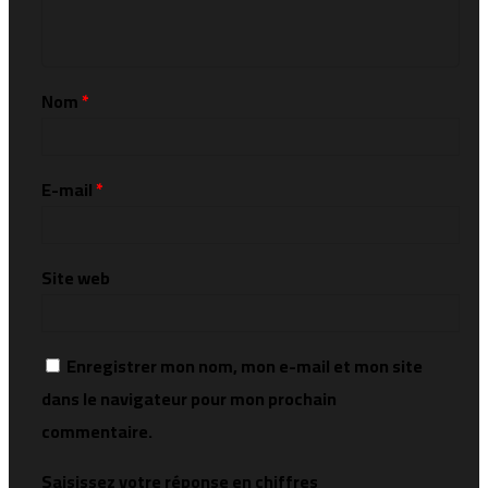
Nom
*
E-mail
*
Site web
Enregistrer mon nom, mon e-mail et mon site
dans le navigateur pour mon prochain
commentaire.
Saisissez votre réponse en chiffres