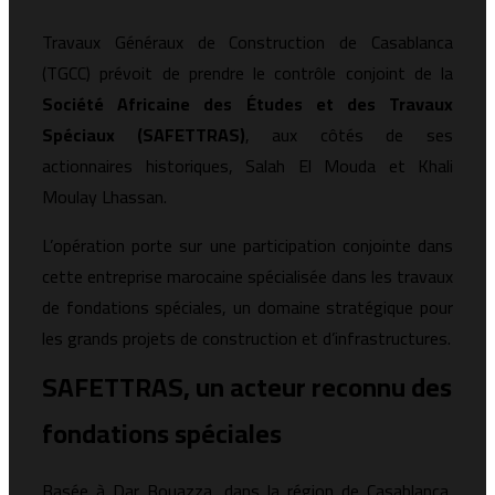
Travaux Généraux de Construction de Casablanca
(TGCC) prévoit de prendre le contrôle conjoint de la
Société Africaine des Études et des Travaux
Spéciaux (SAFETTRAS)
, aux côtés de ses
actionnaires historiques, Salah El Mouda et Khali
Moulay Lhassan.
L’opération porte sur une participation conjointe dans
cette entreprise marocaine spécialisée dans les travaux
de fondations spéciales, un domaine stratégique pour
les grands projets de construction et d’infrastructures.
SAFETTRAS, un acteur reconnu des
fondations spéciales
Basée à Dar Bouazza, dans la région de Casablanca,