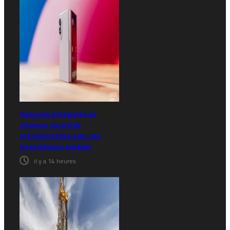
Samsung enregistre un
nouveau record de
précommandes pour ses
smartphones pliables
il y a 14 heures