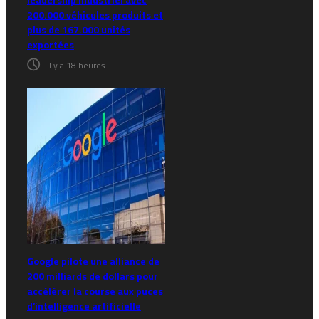
leadership industriel avec
200.000 véhicules produits et
plus de 167.000 unités
exportées
il y a 18 heures
Google pilote une alliance de
200 milliards de dollars pour
accélérer la course aux puces
d’intelligence artificielle