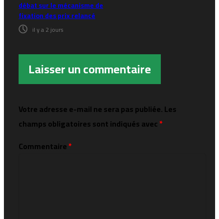
débat sur le mécanisme de
fixation des prix relancé
il y a 2 jours
Laisser un commentaire
Votre adresse e-mail ne sera pas publiée.
Les
champs obligatoires sont indiqués avec
*
Commentaire
*