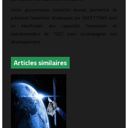
Cette gouvernance conjointe devrait permettre de
préserver l’expertise développée par SAFETTRAS tout
en bénéficiant des capacités financières et
opérationnelles de TGCC pour accompagner son
développement.
Articles similaires