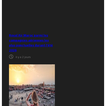
Royal Air Maroc parmi les
compagnies aériennes les
plus ponctuelles durant l’été
2026
il y a 2 jours