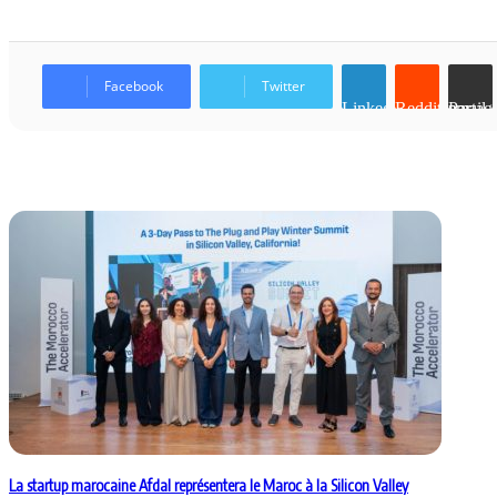
Facebook
Twitter
Linkedin
Reddit
Partager par email
Articles similaires
La startup marocaine Afdal représentera le Maroc à la Silicon Valley