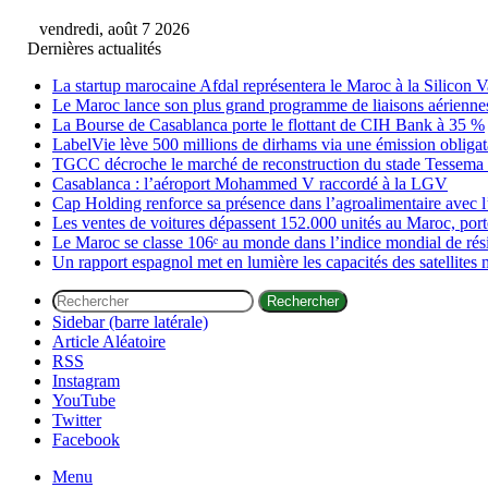
vendredi, août 7 2026
Dernières actualités
La startup marocaine Afdal représentera le Maroc à la Silicon V
Le Maroc lance son plus grand programme de liaisons aérienne
La Bourse de Casablanca porte le flottant de CIH Bank à 35 %
LabelVie lève 500 millions de dirhams via une émission obligata
TGCC décroche le marché de reconstruction du stade Tessema à
Casablanca : l’aéroport Mohammed V raccordé à la LGV
Cap Holding renforce sa présence dans l’agroalimentaire avec l
Les ventes de voitures dépassent 152.000 unités au Maroc, porté
Le Maroc se classe 106ᵉ au monde dans l’indice mondial de ré
Un rapport espagnol met en lumière les capacités des satellites 
Rechercher
Sidebar (barre latérale)
Article Aléatoire
RSS
Instagram
YouTube
Twitter
Facebook
Menu