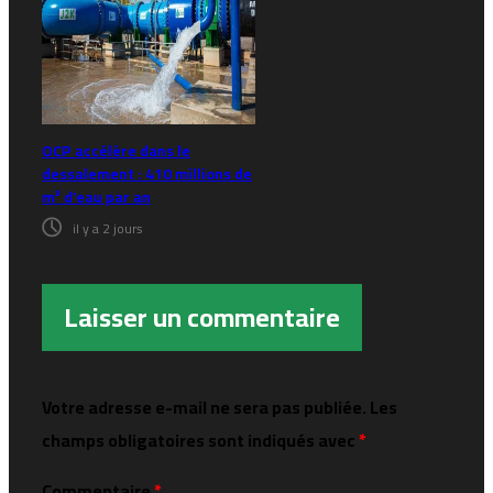
OCP accélère dans le
dessalement : 410 millions de
m³ d’eau par an
il y a 2 jours
Laisser un commentaire
Votre adresse e-mail ne sera pas publiée.
Les
champs obligatoires sont indiqués avec
*
Commentaire
*