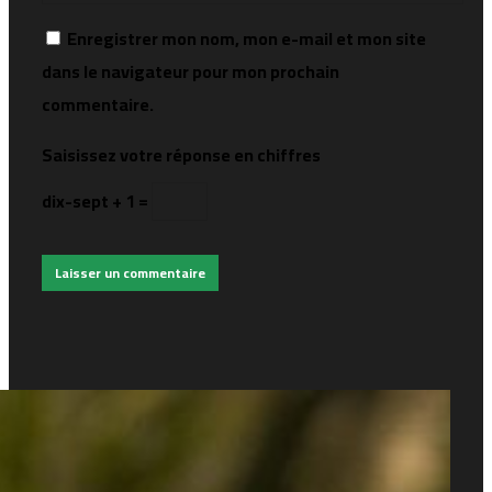
Enregistrer mon nom, mon e-mail et mon site
dans le navigateur pour mon prochain
commentaire.
Saisissez votre réponse en chiffres
dix-sept + 1 =