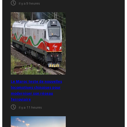
il y a 9 heures
Le Maroc teste de nouvelles
locomotives chinoises pour
moderniser son réseau
ferroviaire
il y a 11 heures