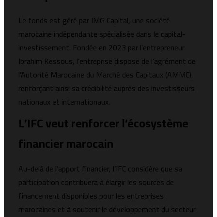
Le fonds est géré par IMG Capital, une société
marocaine indépendante spécialisée dans le capital-
investissement. Fondée en 2023 par l’entrepreneur
Ibrahim Kessous, l’entreprise dispose de l’agrément de
l’Autorité Marocaine du Marché des Capitaux (AMMC),
renforçant ainsi sa crédibilité auprès des investisseurs
nationaux et internationaux.
L’IFC veut renforcer l’écosystème
financier marocain
Au-delà de l’apport financier, l’IFC considère que sa
participation contribuera à élargir les sources de
financement disponibles pour les entreprises
marocaines et à soutenir le développement du secteur