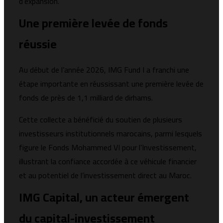
d’expansion.
Une première levée de fonds
réussie
Au début de l’année 2026, IMG Fund I a franchi une
étape importante en réussissant une première levée de
fonds de près de 1,1 milliard de dirhams.
Cette collecte a bénéficié du soutien de plusieurs
investisseurs institutionnels marocains, parmi lesquels
figure le Fonds Mohammed VI pour l’Investissement,
illustrant la confiance accordée à ce véhicule financier
et au potentiel de l’investissement direct au Maroc.
IMG Capital, un acteur émergent
du capital-investissement