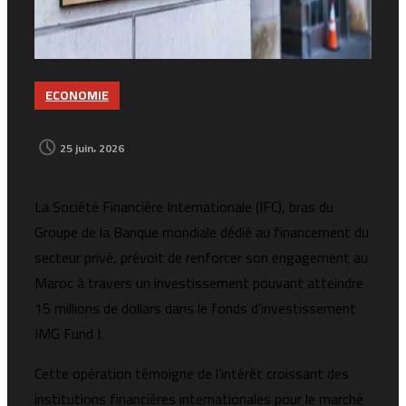
ECONOMIE
25 juin، 2026
La Société Financière Internationale (IFC), bras du
Groupe de la Banque mondiale dédié au financement du
secteur privé, prévoit de renforcer son engagement au
Maroc à travers un investissement pouvant atteindre
15 millions de dollars dans le fonds d’investissement
IMG Fund I.
Cette opération témoigne de l’intérêt croissant des
institutions financières internationales pour le marché