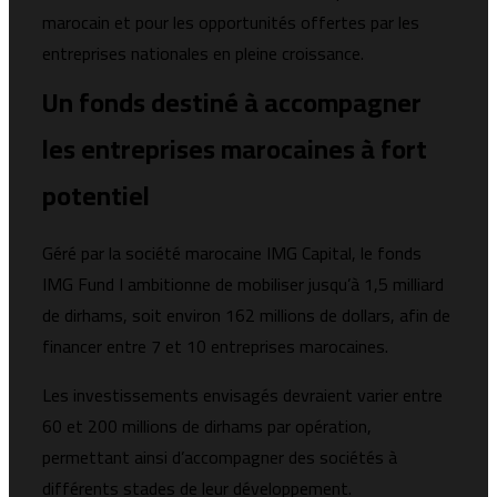
marocain et pour les opportunités offertes par les
entreprises nationales en pleine croissance.
Un fonds destiné à accompagner
les entreprises marocaines à fort
potentiel
Géré par la société marocaine IMG Capital, le fonds
IMG Fund I ambitionne de mobiliser jusqu’à 1,5 milliard
de dirhams, soit environ 162 millions de dollars, afin de
financer entre 7 et 10 entreprises marocaines.
Les investissements envisagés devraient varier entre
60 et 200 millions de dirhams par opération,
permettant ainsi d’accompagner des sociétés à
différents stades de leur développement.