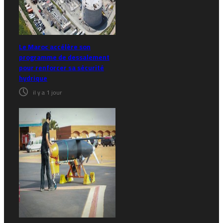
Le Maroc accélère son
programme de dessalement
pour renforcer sa sécurité
hydrique
il y a 1 jour