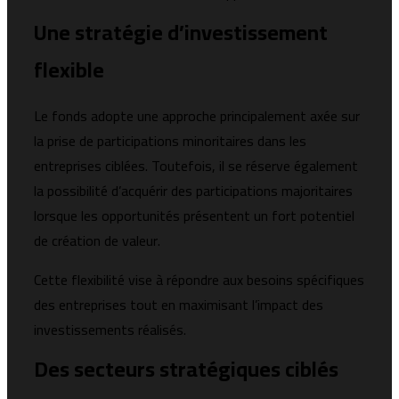
Une stratégie d’investissement
flexible
Le fonds adopte une approche principalement axée sur
la prise de participations minoritaires dans les
entreprises ciblées. Toutefois, il se réserve également
la possibilité d’acquérir des participations majoritaires
lorsque les opportunités présentent un fort potentiel
de création de valeur.
Cette flexibilité vise à répondre aux besoins spécifiques
des entreprises tout en maximisant l’impact des
investissements réalisés.
Des secteurs stratégiques ciblés