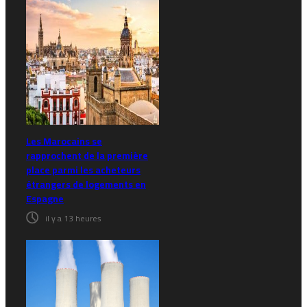
Les Marocains se
rapprochent de la première
place parmi les acheteurs
étrangers de logements en
Espagne
il y a 13 heures