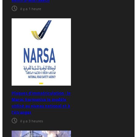
Kénitra-Marrakech
il y a 1 heure
Plaques d’immatriculation : le
Maroc harmonise le modèle
utilisé au niveau national et à
l’étranger
il y a 3 heures