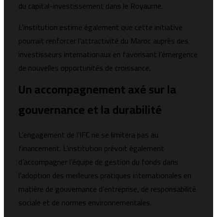
du capital-investissement dans le Royaume.
L’institution estime également que cette initiative
pourrait renforcer l’attractivité du Maroc auprès des
investisseurs internationaux en favorisant l’émergence
de nouvelles opportunités de croissance.
Un accompagnement axé sur la
gouvernance et la durabilité
L’engagement de l’IFC ne se limitera pas au
financement. L’institution prévoit également
d’accompagner l’équipe de gestion du fonds dans
l’adoption des meilleures pratiques internationales en
matière de gouvernance d’entreprise, de responsabilité
sociale et de normes environnementales.