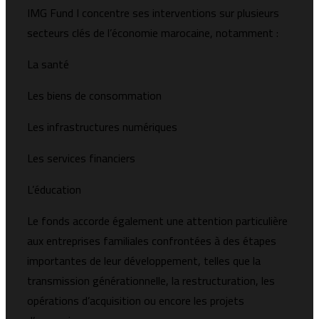
IMG Fund I concentre ses interventions sur plusieurs
secteurs clés de l’économie marocaine, notamment :
La santé
Les biens de consommation
Les infrastructures numériques
Les services financiers
L’éducation
Le fonds accorde également une attention particulière
aux entreprises familiales confrontées à des étapes
importantes de leur développement, telles que la
transmission générationnelle, la restructuration, les
opérations d’acquisition ou encore les projets