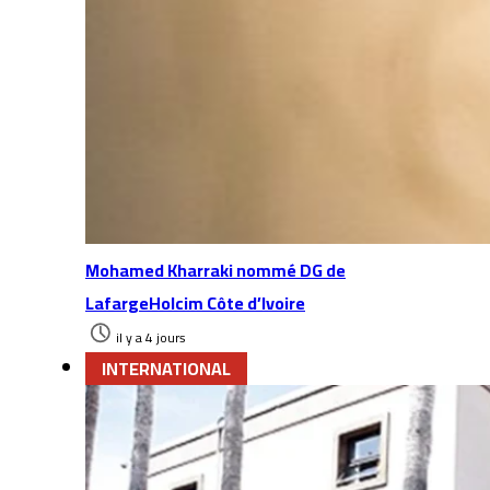
Mohamed Kharraki nommé DG de
LafargeHolcim Côte d’Ivoire
il y a 4 jours
INTERNATIONAL