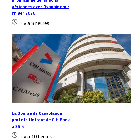
programme de liaisons
aériennes avec Ryanair pour
l’hiver 2026
il y a 8 heures
La Bourse de Casablanca
porte le flottant de CIH Bank
à 35 %
il y a 10 heures