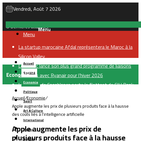
Vendredi, Août 7 2026
Dernières actualités
Menu
La startup marocaine Afdal représentera le Maroc à la
Silicon Valley
Accueil
Le Maroc lance son plus grand programme de liaisons
Economie
Société
aériennes avec Ryanair pour l’hiver 2026
Economie
La Bourse de Casablanca porte le flottant de CIH Bank
Politique
à 35 %
Accueil
/
Economie
/
Sport
LabelVie lève 500 millions de dirhams via une émission
Apple augmente les prix de plusieurs produits face à la hausse
Art & Culture
obligataire pour financer sa croissance
des coûts liés à l’intelligence artificielle
International
TGCC décroche le marché de reconstruction du stade
Apple augmente les prix de
Vidéos
Tessema à Casablanca pour 1,8 milliard de dirhams
plusieurs produits face à la hausse
بالعربية