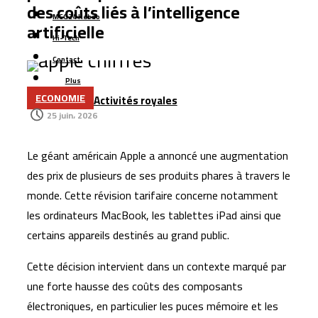
Casablanca : l’aéroport Mohammed V raccordé à la LGV
des coûts liés à l’intelligence
MCG24 Hebdo
Cap Holding renforce sa présence dans
artificielle
Hi-Tech
l’agroalimentaire avec l’acquisition de Forafric Maroc
Contact
Les ventes de voitures dépassent 152.000 unités au
Plus
Maroc, portées par les modèles électriques et les
ECONOMIE
Activités royales
marques chinoises
25 juin، 2026
Le Maroc se classe 106ᵉ au monde dans l’indice
mondial de résidence 2026
Le géant américain Apple a annoncé une augmentation
Un rapport espagnol met en lumière les capacités des
des prix de plusieurs de ses produits phares à travers le
satellites marocains près du détroit de Gibraltar
monde. Cette révision tarifaire concerne notamment
les ordinateurs MacBook, les tablettes iPad ainsi que
certains appareils destinés au grand public.
Cette décision intervient dans un contexte marqué par
une forte hausse des coûts des composants
électroniques, en particulier les puces mémoire et les