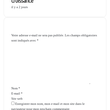
croissance
il y a 2 jours
Laisser un commentaire
Votre adresse e-mail ne sera pas publiée.
Les champs obligatoires
sont indiqués avec
*
C
o
m
m
e
n
t
a
i
Nom
*
r
E-mail
*
e
Site web
*
Enregistrer mon nom, mon e-mail et mon site dans le
navigateur pour mon prochain commentaire.