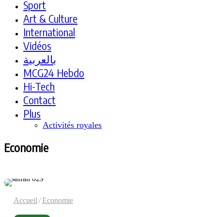
Sport
Art & Culture
International
Vidéos
بالعربية
MCG24 Hebdo
Hi-Tech
Contact
Plus
Activités royales
Economie
Accueil
/
Economie