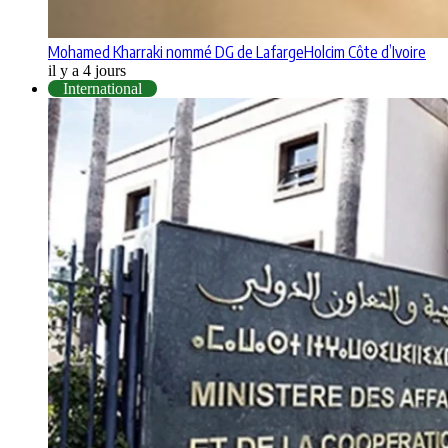
Mohamed Kharraki nommé DG de LafargeHolcim Côte d’Ivoire
il y a 4 jours
International