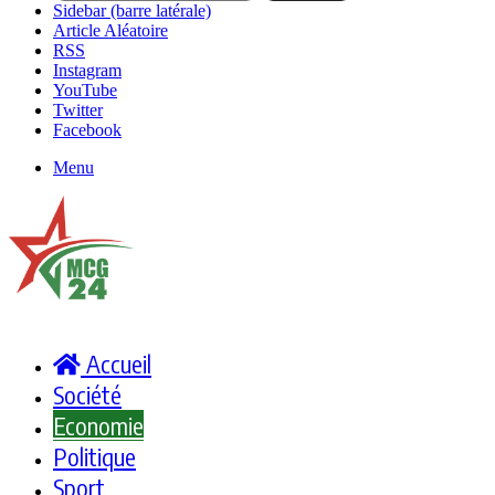
Sidebar (barre latérale)
Article Aléatoire
RSS
Instagram
YouTube
Twitter
Facebook
Menu
Accueil
Société
Economie
Politique
Sport