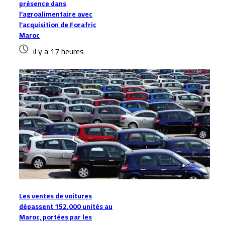
présence dans
l’agroalimentaire avec
l’acquisition de Forafric
Maroc
il y a 17 heures
Les ventes de voitures
dépassent 152.000 unités au
Maroc, portées par les