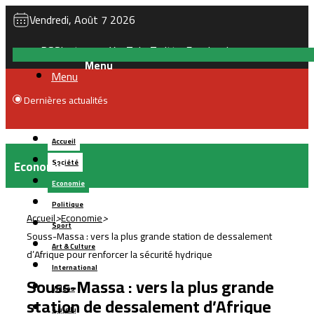
Vendredi, Août 7 2026
RSS
Instagram
YouTube
Twitter
Facebook
Menu
Dernières actualités
Accueil
Economie
Société
Economie
Politique
Accueil
>
Economie
>
Sport
Souss-Massa : vers la plus grande station de dessalement
Art & Culture
d’Afrique pour renforcer la sécurité hydrique
International
Souss-Massa : vers la plus grande
Vidéos
station de dessalement d’Afrique
بالعربية