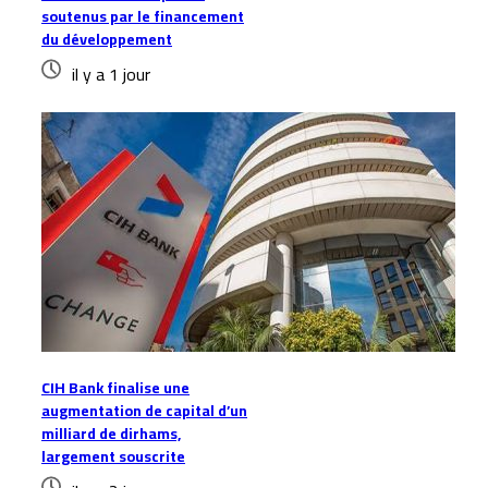
soutenus par le financement
du développement
il y a 1 jour
CIH Bank finalise une
augmentation de capital d’un
milliard de dirhams,
largement souscrite