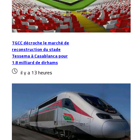
TGCC décroche le marché de
reconstruction du stade
Tessema à Casablanca pour
1,8 milliard de dirhams
il y a 13 heures