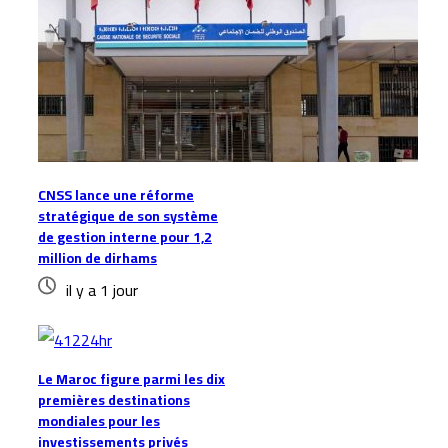
CNSS lance une réforme
stratégique de son système
de gestion interne pour 1,2
million de dirhams
il y a 1 jour
Le Maroc figure parmi les dix
premières destinations
mondiales pour les
investissements privés