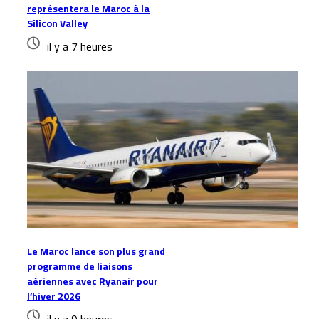
représentera le Maroc à la
Silicon Valley
il y a 7 heures
Le Maroc lance son plus grand
programme de liaisons
aériennes avec Ryanair pour
l’hiver 2026