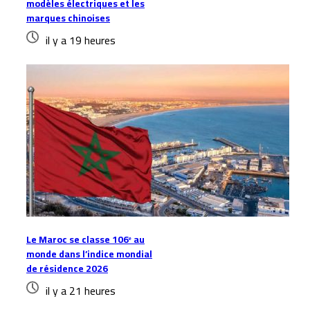
modèles électriques et les
marques chinoises
il y a 19 heures
Le Maroc se classe 106ᵉ au
monde dans l’indice mondial
de résidence 2026
il y a 21 heures