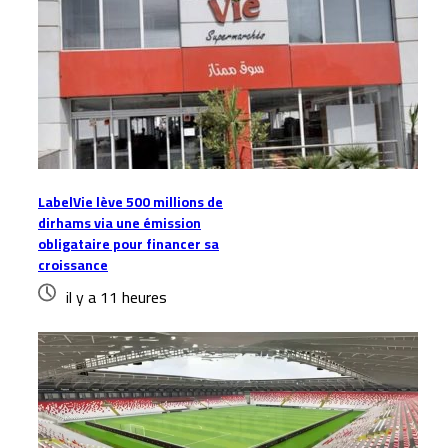
LabelVie lève 500 millions de
dirhams via une émission
obligataire pour financer sa
croissance
il y a 11 heures