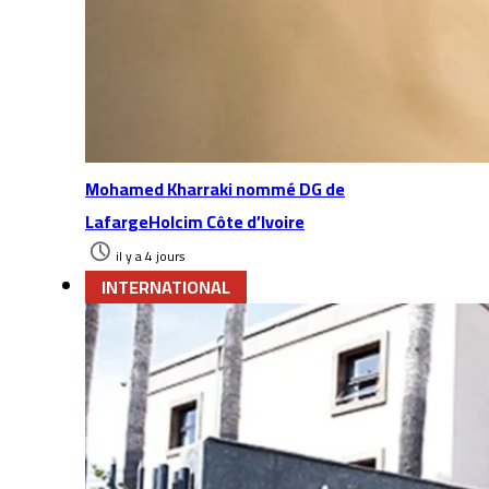
Mohamed Kharraki nommé DG de
LafargeHolcim Côte d’Ivoire
il y a 4 jours
INTERNATIONAL