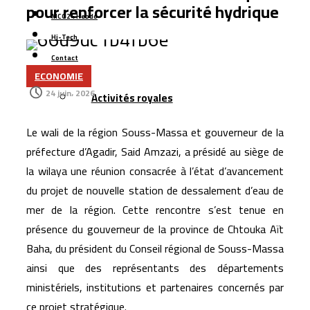
pour renforcer la sécurité hydrique
MCG24 Hebdo
Hi-Tech
Contact
ECONOMIE
Plus
24 juin، 2026
Activités royales
Le wali de la région
Souss-Massa
et gouverneur de la
préfecture d’
Agadir
,
Said Amzazi
, a présidé au siège de
la wilaya une réunion consacrée à l’état d’avancement
du projet de nouvelle station de dessalement d’eau de
mer de la région. Cette rencontre s’est tenue en
présence du gouverneur de la province de
Chtouka Aït
Baha
, du président du Conseil régional de Souss-Massa
ainsi que des représentants des départements
ministériels, institutions et partenaires concernés par
ce projet stratégique.