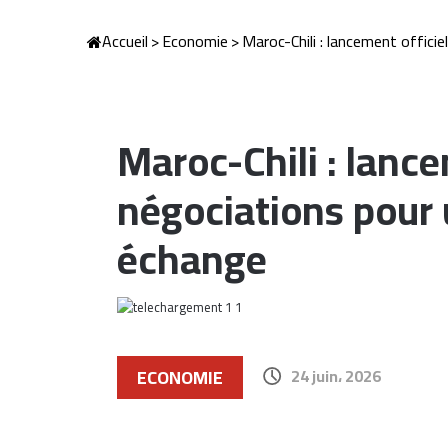
Accueil
>
Economie
>
Maroc-Chili : lancement offici
Maroc-Chili : lance
négociations pour 
échange
ECONOMIE
24 juin، 2026