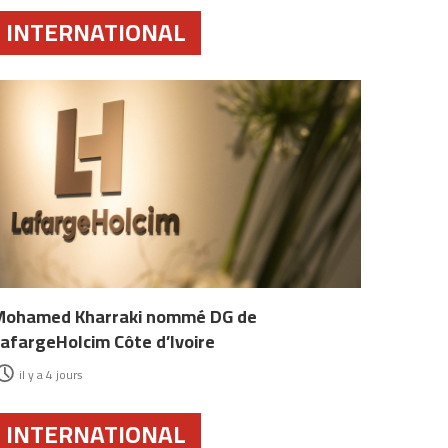
INTERNATIONAL
Mohamed Kharraki nommé DG de
afargeHolcim Côte d’Ivoire
il y a 4 jours
INTERNATIONAL