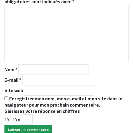
obligatoires sont indiqués avec
*
C
o
m
m
e
n
t
a
i
r
Nom
*
e
*
E-mail
*
Site web
Enregistrer mon nom, mon e-mail et mon site dans le
navigateur pour mon prochain commentaire.
Saisissez votre réponse en chiffres
19 − 18 =