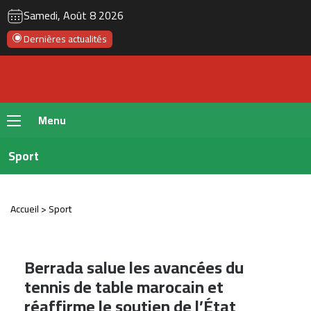
RSS
Instagram
YouTube
Twitter
Fac
Samedi, Août 8 2026
Dernières actualités
Menu
Sport
Accueil
>
Sport
Berrada salue les avancées du
tennis de table marocain et
réaffirme le soutien de l’État