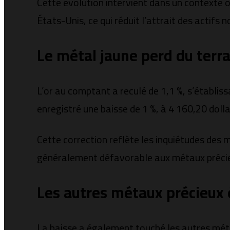
Cette évolution intervient dans un contexte o
États-Unis, ce qui réduit l’attrait des actifs
Le métal jaune perd du terra
L’or au comptant a reculé de 1,1 %, s’établiss
enregistré une baisse de 1 %, à 4 160,20 dolla
Cette correction reflète les inquiétudes des
généralement défavorable aux métaux préci
Les autres métaux précieux 
La baisse a également touché les autres métau