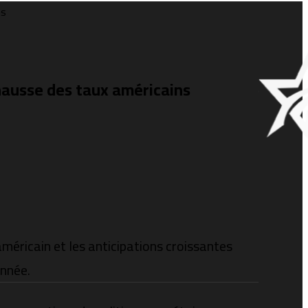
ns
 hausse des taux américains
 américain et les anticipations croissantes
année.