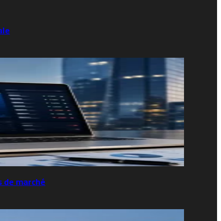
ale
s de marché