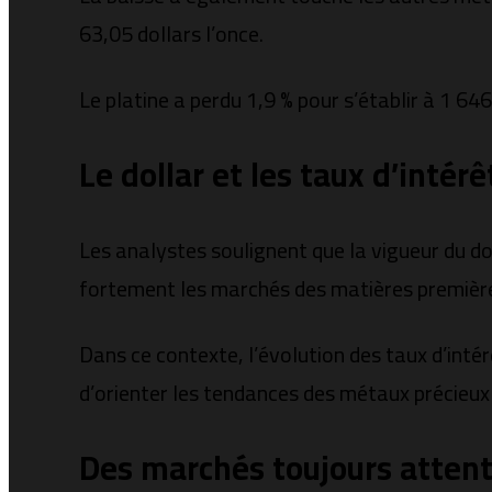
63,05 dollars l’once.
Le platine a perdu 1,9 % pour s’établir à 1 646
Le dollar et les taux d’inté
Les analystes soulignent que la vigueur du dol
fortement les marchés des matières premièr
Dans ce contexte, l’évolution des taux d’intér
d’orienter les tendances des métaux précieux
Des marchés toujours attent