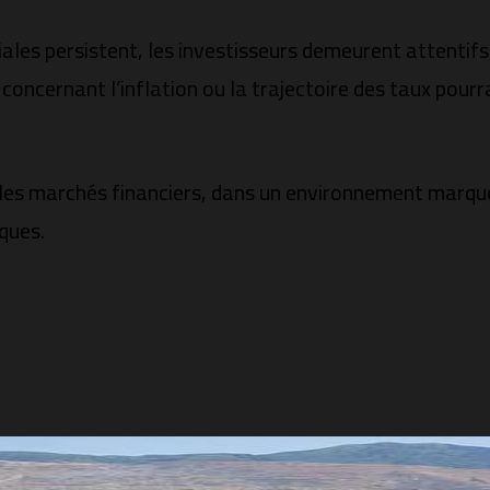
ales persistent, les investisseurs demeurent attentif
oncernant l’inflation ou la trajectoire des taux pourrai
ur les marchés financiers, dans un environnement marq
ques.