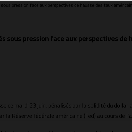
és sous pression face aux perspectives de hausse des taux américai
chés sous pression face aux perspectives de
se ce mardi 23 juin, pénalisés par la solidité du dollar
r la Réserve fédérale américaine (Fed) au cours de l’