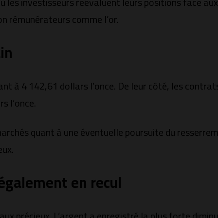
ù les investisseurs réévaluent leurs positions face au
 non rémunérateurs comme l’or.
in
ant à 4 142,61 dollars l’once. De leur côté, les contrat
rs l’once.
 marchés quant à une éventuelle poursuite du resserre
eux.
également en recul
x précieux. L’argent a enregistré la plus forte diminut