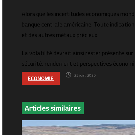
Alors que les incertitudes économiques mondi
banque centrale américaine. Toute indication c
et des autres métaux précieux.
La volatilité devrait ainsi rester présente s
sécurité, rendement et perspectives économi
23 juin، 2026
ECONOMIE
Articles similaires