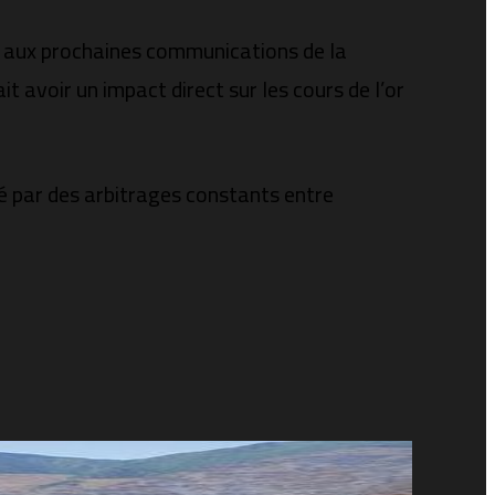
s aux prochaines communications de la
t avoir un impact direct sur les cours de l’or
ué par des arbitrages constants entre