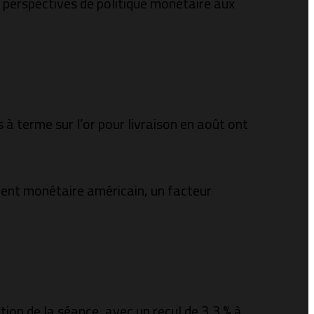
x perspectives de politique monétaire aux
s à terme sur l’or pour livraison en août ont
ment monétaire américain, un facteur
ion de la séance, avec un recul de 3,3 % à