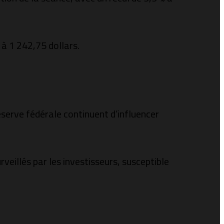
 à 1 242,75 dollars.
éserve fédérale continuent d’influencer
rveillés par les investisseurs, susceptible