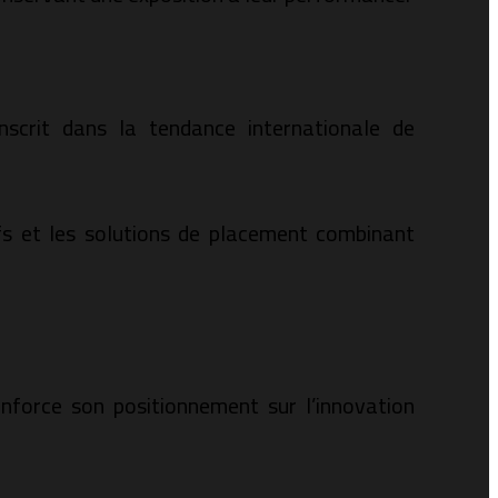
scrit dans la tendance internationale de
tifs et les solutions de placement combinant
nforce son positionnement sur l’innovation