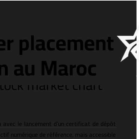
er placement
in au Maroc
 avec le lancement d’un certificat de dépôt
 actif numérique de référence, mais accessible