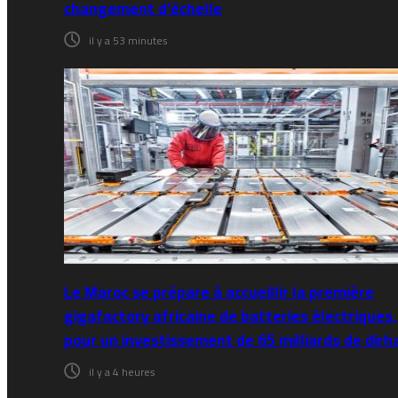
changement d’échelle
il y a 53 minutes
Le Maroc se prépare à accueillir la première
gigafactory africaine de batteries électriques,
pour un investissement de 65 milliards de dir
il y a 4 heures