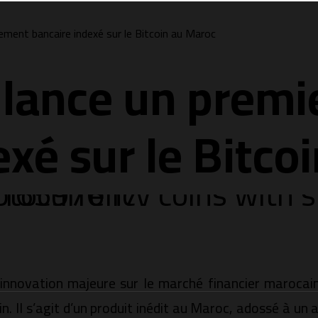
ment bancaire indexé sur le Bitcoin au Maroc
lance un premi
exé sur le Bitco
nnovation majeure sur le marché financier marocain
n. Il s’agit d’un produit inédit au Maroc, adossé à un