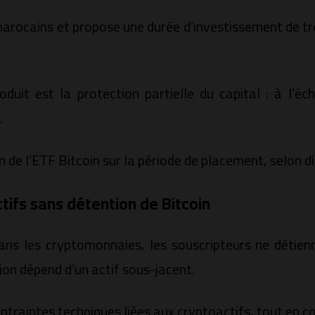
s marocains et propose une durée d’investissement de 
oduit est la protection partielle du capital : à l’éc
.
 de l’ETF Bitcoin sur la période de placement, selon d
tifs sans détention de Bitcoin
ns les cryptomonnaies, les souscripteurs ne détienn
ion dépend d’un actif sous-jacent.
traintes techniques liées aux cryptoactifs, tout en c