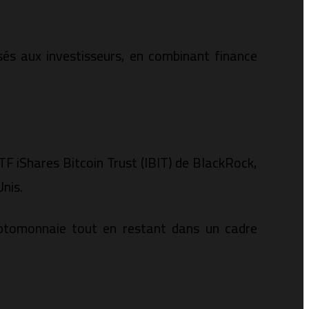
sés aux investisseurs, en combinant finance
ETF iShares Bitcoin Trust (IBIT) de BlackRock,
nis.
cryptomonnaie tout en restant dans un cadre