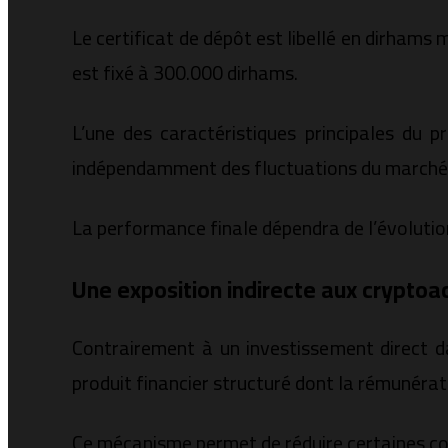
Le certificat de dépôt est libellé en dirham
est fixé à 300.000 dirhams.
L’une des caractéristiques principales du pr
indépendamment des fluctuations du marché
La performance finale dépendra de l’évolution
Une exposition indirecte aux cryptoac
Contrairement à un investissement direct da
produit financier structuré dont la rémunérat
Ce mécanisme permet de réduire certaines con