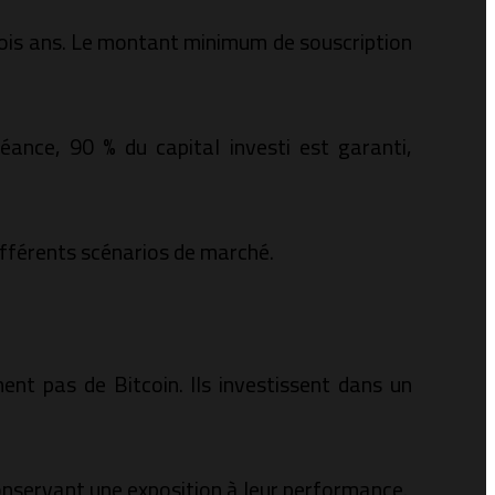
trois ans. Le montant minimum de souscription
héance, 90 % du capital investi est garanti,
ifférents scénarios de marché.
ent pas de Bitcoin. Ils investissent dans un
onservant une exposition à leur performance.