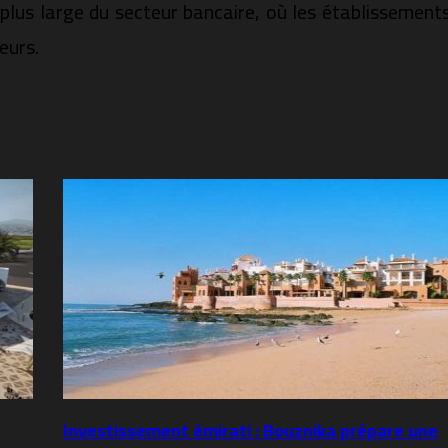
 plus large du secteur bancaire, où les établissement
eurs.
Investissement émirati : Bouznika prépare une