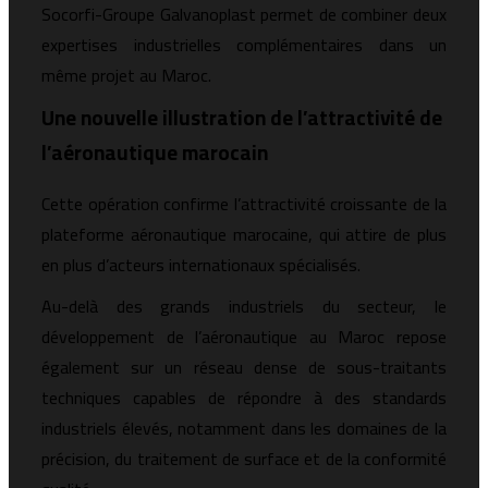
Socorfi-Groupe Galvanoplast permet de combiner deux
expertises industrielles complémentaires dans un
même projet au Maroc.
Une nouvelle illustration de l’attractivité de
l’aéronautique marocain
Cette opération confirme l’attractivité croissante de la
plateforme aéronautique marocaine, qui attire de plus
en plus d’acteurs internationaux spécialisés.
Au-delà des grands industriels du secteur, le
développement de l’aéronautique au Maroc repose
également sur un réseau dense de sous-traitants
techniques capables de répondre à des standards
industriels élevés, notamment dans les domaines de la
précision, du traitement de surface et de la conformité