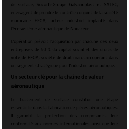
de surface, Socorfi-Groupe Galvanoplast et SATEC,
envisagent de prendre le contrôle conjoint de la société
marocaine EFOA, acteur industriel implanté dans
l’écosystème aéronautique de Nouaceur.
L’opération prévoit l’acquisition par chacune des deux
entreprises de 50 % du capital social et des droits de
vote de EFOA, société de droit marocain opérant dans
un segment stratégique pour l’industrie aéronautique.
Un secteur clé pour la chaîne de valeur
aéronautique
Le traitement de surface constitue une étape
essentielle dans la fabrication de pièces aéronautiques.
Il garantit la protection des composants, leur
conformité aux normes internationales ainsi que leur