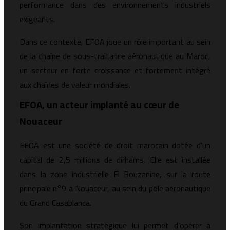
performance dans des environnements industriels
exigeants.
Dans ce contexte, EFOA joue un rôle important au sein
de la chaîne de sous-traitance aéronautique au Maroc,
un secteur en forte croissance et fortement intégré
aux chaînes de valeur mondiales.
EFOA, un acteur implanté au cœur de
Nouaceur
EFOA est une société de droit marocain dotée d’un
capital de 2,5 millions de dirhams. Elle est installée
dans la zone industrielle El Bouzanine, sur la route
principale n°9 à Nouaceur, au sein du pôle aéronautique
du Grand Casablanca.
Son implantation stratégique lui permet d’opérer à