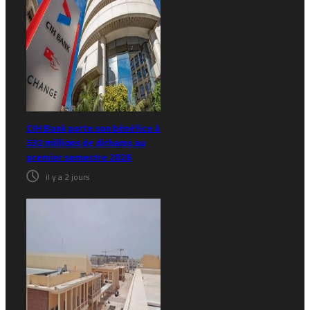
CIH Bank porte son bénéfice à
532 millions de dirhams au
premier semestre 2026
il y a 2 jours