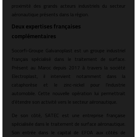
proximité des grands acteurs industriels du secteur
aéronautique présents dans la région.
Deux expertises françaises
complémentaires
Socorfi-Groupe Galvanoplast est un groupe industriel
français spécialisé dans le traitement de surface.
Présent au Maroc depuis 2017 à travers la société
Electroplast, il intervient notamment dans la
cataphorèse et le zinc-nickel pour l’industrie
automobile. Cette nouvelle opération lui permettrait
d’étendre son activité vers le secteur aéronautique.
De son côté, SATEC est une entreprise française
spécialisée dans le traitement de surface aéronautique.
Son entrée dans le capital de EFOA aux côtés de