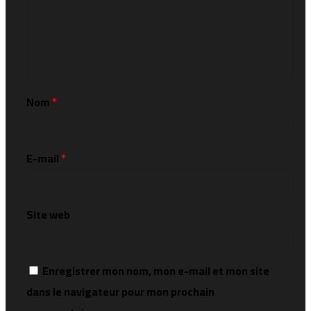
Nom
*
E-mail
*
Site web
Enregistrer mon nom, mon e-mail et mon site
dans le navigateur pour mon prochain