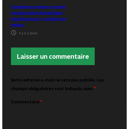
Casablanca prépare un projet
de valorisation énergétique
des déchets de 1,5 milliard de
dollars
il y a 2 jours
Laisser un commentaire
Votre adresse e-mail ne sera pas publiée.
Les
champs obligatoires sont indiqués avec
*
Commentaire
*