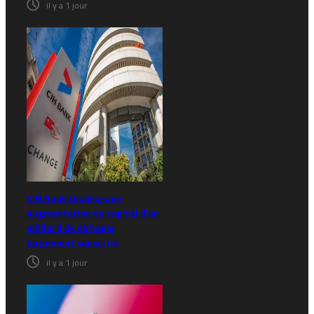
il y a 1 jour
CIH Bank finalise une
augmentation de capital d’un
milliard de dirhams,
largement souscrite
il y a 1 jour