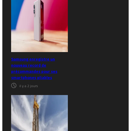
Samsung enregistre un
nouveau record de
précommandes pour ses
smartphones pliables
il y a 2 jours