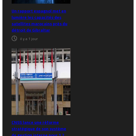
Un rapport espagnol met en
lumière les capacités des
satellites marocains près du
détroit de Gibraltar
il y a 1 jour
CNSS lance une réforme
stratégique de son système
de gestion interne pour 1,2